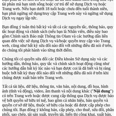
tài phán mà bạn sinh sống hoặc cư trú để sử dụng Dịch vụ hoặc
Trang web. Nếu bạn dưới 18 tuổi hoặc chưa đến tuổi thành niên,
bạn phải ngừng sử dụng/truy cập Trang web này và ngừng sử dụng
Dịch vụ ngay lập tức.
Bạn đồng ý tuân thủ bất kỳ và tất cả các nguyên tắc, thông báo, quy
tắc hoạt động và chính sách (nếu bạn là Nhân viên, điều này bao
gồm Chính sách Bảo mật Thông tin Olam và các hướng dẫn liên
quan đến việc sử dụng Dịch vụ và/hoặc quyền truy cập vào Trang
web, cũng như bất kỳ sửa đổi nào đối với những điều đã nói ở trên,
do chúng tôi phát hành vào từng thời điểm.
Chúng tôi có quyền sửa đổi các Điều khoản Sử dụng này và các
hướng dẫn, thông báo, quy tắc và chính sách hoạt động cũng như
các hướng dẫn bất kỳ lúc nào và bạn được coi là đã biết và bị ràng
buộc bởi bất kỳ thay đổi nào đối với những điều đã nói ở trên khi
chúng được xuất bản trên Trang web.
Tất cả tài liệu, dữ liệu, thông tin, văn bản, nội dung, đồ họa, hình
ảnh (tĩnh và động), video, âm thanh và nội dung khác ("
Nội dung
")
có trên Trang web hoặc được cung cấp thông qua Dịch vụ được bảo
vệ bởi quyền sở hữu trí tuệ, bao gồm cả nhãn hiệu, bản quyền và
quyền cơ sở dữ liệu, thuộc sở hữu của hoặc đã được cấp phép cho
chúng tôi. Bạn đồng ý không bán, cấp phép, cho thuê, sửa đổi, phân
phối, sao chép, tái sản xuất, truyền tải, hiển thị công khai, xuất bản,