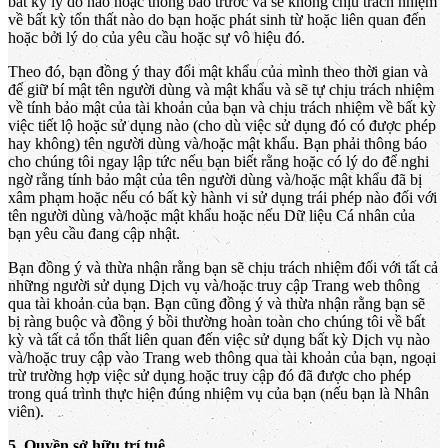
bất kỳ lý do nào hoặc thông báo trước và sẽ không chịu trách nhiệm
về bất kỳ tổn thất nào do bạn hoặc phát sinh từ hoặc liên quan đến
hoặc bởi lý do của yêu cầu hoặc sự vô hiệu đó.
Theo đó, bạn đồng ý thay đổi mật khẩu của mình theo thời gian và
để giữ bí mật tên người dùng và mật khẩu và sẽ tự chịu trách nhiệm
về tính bảo mật của tài khoản của bạn và chịu trách nhiệm về bất kỳ
việc tiết lộ hoặc sử dụng nào (cho dù việc sử dụng đó có được phép
hay không) tên người dùng và/hoặc mật khẩu. Bạn phải thông báo
cho chúng tôi ngay lập tức nếu bạn biết rằng hoặc có lý do để nghi
ngờ rằng tính bảo mật của tên người dùng và/hoặc mật khẩu đã bị
xâm phạm hoặc nếu có bất kỳ hành vi sử dụng trái phép nào đối với
tên người dùng và/hoặc mật khẩu hoặc nếu Dữ liệu Cá nhân của
bạn yêu cầu đang cập nhật.
Bạn đồng ý và thừa nhận rằng bạn sẽ chịu trách nhiệm đối với tất cả
những người sử dụng Dịch vụ và/hoặc truy cập Trang web thông
qua tài khoản của bạn. Bạn cũng đồng ý và thừa nhận rằng bạn sẽ
bị ràng buộc và đồng ý bồi thường hoàn toàn cho chúng tôi về bất
kỳ và tất cả tổn thất liên quan đến việc sử dụng bất kỳ Dịch vụ nào
và/hoặc truy cập vào Trang web thông qua tài khoản của bạn, ngoại
trừ trường hợp việc sử dụng hoặc truy cập đó đã được cho phép
trong quá trình thực hiện đúng nhiệm vụ của bạn (nếu bạn là Nhân
viên).
5. Quyền sở hữu trí tuệ