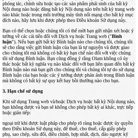
phóng tác, chỉnh sửa hoặc tạo các sản phẩm phái sinh của bất kỳ
Nội dung nào hoặc đăng bất kỳ Nội dung nào trên bất kỳ trang web
nào khác hoặc trong môi trường máy tính nối mạng cho bất kỳ mục
đích nào, hãy lưu khi được phép theo Điều khoản Sử dụng này.
Bạn có thể chọn hoặc chúng tôi có thể mời bạn gửi nhận xét hoặc ý
tưởng về các cải tiến đối với Dịch vụ hoặc Trang web ("
Bình
luận
"). Nếu bạn gửi bất kỳ Bình luận nào cho chúng tôi, chúng tôi
sẽ cho rằng việc gửi bình luận của bạn là tự nguyện và được giao
cho chúng tôi mà không có bất kỳ hạn chế nào đối với việc chúng
tôi sử dụng Bình luận. Bạn cũng đồng ý rằng Olam không có ủy
thác hoặc bất kỳ nghĩa vụ nào khác đối với bạn liên quan đến bất kỳ
Bình luận nào mà bạn gửi cho chúng tôi và chúng tôi tự do sử dụng
Bình luận của bạn hoặc các ý tưởng được phản ánh trong Bình luận
mà không có bất kỳ sự quy kết hay bồi thường nào cho bạn.
3. Hạn chế sử dụng
Khi sử dụng Trang web và/hoặc Dịch vụ hoặc bất kỳ Nội dung nào,
bạn không được và bạn sẽ không cho phép bất kỳ ai khác, trực tiếp
hoặc gián tiếp:
ngoại trừ khi được luật pháp cho phép rõ ràng hoặc được ủy quyền
theo Điều khoản Sử dụng này, để thuê, cho thuê, cấp giấy phép
phụ, sao chép, sửa đổi, điều chỉnh, hợp nhất, dịch, đảo ngược kỹ