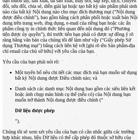
bạn muốn lấy, sản xuất, tái sản xuất, thay đổi, sắp xếp, dịch, chuyển
đổi, sửa đổi, chia sẻ, diễn giải lại hoặc tạo bất kỳ sản phẩm phái sinh
nào của bất kỳ Nội dung nào cho mục đích thương mại (“Nội dung
được điều chỉnh”), bao gồm bằng cách phân phối hoặc xuất bản Nội
dung trên trang web, ứng dụng, e-mail của riêng bạn hoặc các ấn
phẩm công ty in chính thức liên quan đến nội dung đó (“Phương
tiện được ủy quyền”), thì trước tiên bạn phải có được sự đồng ý rõ
ràng bằng văn bản của chúng tôi để làm như vậy (“Giấy phép Sử
dụng Thương mại”) bằng cách liên hệ với [ghi rõ tên Sản phẩm-địa
chỉ email của chủ sở hữu] với yêu cầu của bạn.
Yêu cầu của bạn phải nói rõ:
Một tuyên bố nêu chi tiết các mục đích mà bạn muốn sử dụng
bất kỳ Nội dung được Điều chỉnh nào; và
Danh sách các danh mục Nội dung bao gồm các siêu liên kết
hoặc ảnh chụp màn hình cụ thể (nếu có) của Nội dung bạn
muốn trở thành Nội dung được điều chỉnh (“
Dữ liệu được phép
”).
Chúng tôi sẽ xem xét yêu cầu của bạn có cân nhắc giữa các trường
hợp khác nhau, liệu Dữ liệu có thể cấp phép đó thuộc sở hữu của