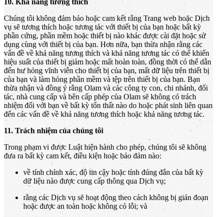
10. Khả năng tương thích
Chúng tôi không đảm bảo hoặc cam kết rằng Trang web hoặc Dịch
vụ sẽ tương thích hoặc tương tác với thiết bị của bạn hoặc bất kỳ
phần cứng, phần mềm hoặc thiết bị nào khác được cài đặt hoặc sử
dụng cùng với thiết bị của bạn. Hơn nữa, bạn thừa nhận rằng các
vấn đề về khả năng tương thích và khả năng tương tác có thể khiến
hiệu suất của thiết bị giảm hoặc mất hoàn toàn, đồng thời có thể dẫn
đến hư hỏng vĩnh viễn cho thiết bị của bạn, mất dữ liệu trên thiết bị
của bạn và làm hỏng phần mềm và tệp trên thiết bị của bạn. Bạn
thừa nhận và đồng ý rằng Olam và các công ty con, chi nhánh, đối
tác, nhà cung cấp và bên cấp phép của Olam sẽ không có trách
nhiệm đối với bạn về bất kỳ tổn thất nào do hoặc phát sinh liên quan
đến các vấn đề về khả năng tương thích hoặc khả năng tương tác.
11. Trách nhiệm của chúng tôi
Trong phạm vi được Luật hiện hành cho phép, chúng tôi sẽ không
đưa ra bất kỳ cam kết, điều kiện hoặc bảo đảm nào:
về tính chính xác, độ tin cậy hoặc tính đúng đắn của bất kỳ
dữ liệu nào được cung cấp thông qua Dịch vụ;
rằng các Dịch vụ sẽ hoạt động theo cách không bị gián đoạn
hoặc được an toàn hoặc không có lỗi; và