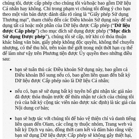
chúng tôi, được cấp phép cho chúng tôi và/hoặc bao gồm Dữ liệu
Cá nhân hay không. Chỉ trong phạm vi chúng tôi đồng ý cho bạn
theo một văn bản được đánh dấu rõ ràng là “Giấy phép Sử dụng
Thương mại”, tham chiếu đến các Điều khoản Sử dụng này để sử
dụng tất cả hoặc một phần của Dữ liệu được Cấp phép (“
Dữ liệu
được Cấp phép
”) cho mục đích sử dụng được phép (“
Mục đích
Sử dụng Được phép
”), chúng tôi sẽ cấp, trừ khi có thỏa thuận
khác bằng văn bản, giấy phép không độc quyền, không thể chuyển
nhượng, có thể thu hồi, trên toàn thế giới trong một thời hạn cụ thể
để làm như vậy trên Phương tiện được Ủy quyền theo những điều
sau:
bạn sẽ tuân thủ các Điều khoản Sử dụng này, bao gồm cả
Điều khoản Bổ sung nếu có, bao gồm liên quan đến bất kỳ
Dữ liệu được Cấp phép nào là Dữ liệu Cá nhân;
nếu có, bạn sẽ sử dụng bất kỳ tuyên bố ghi nhận tác giả nào
đã được thỏa thuận trước để thừa nhận tư cách của chúng tôi
(và của bất kỳ cộng tác viên nào được xác định) là tác giả của
Nội dung cơ bản;
bạn sẽ hợp tác với chúng tôi để bảo vệ thiện chí và danh tiếng
liên quan đến Olam, các công ty thuộc nhóm, Trang web và
bất kỳ Dịch vụ nào, đồng thời cam kết và đảm bảo rằng việc
bạn sử dụng Dữ liệu được Cấp phép sẽ không gây thiệt hại,