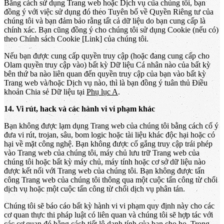
Bằng cách sử dụng Trang web hoặc Dịch vụ của chúng tôi, bạn
đồng ý với việc sử dụng đó theo Tuyên bố về Quyền Riêng tư của
chúng tôi và bạn đảm bảo rằng tất cả dữ liệu do bạn cung cấp là
chính xác. Bạn cũng đồng ý cho chúng tôi sử dụng Cookie (nếu có)
theo Chính sách Cookie [Link] của chúng tôi.
Nếu bạn được cung cấp quyền truy cập (hoặc đang cung cấp cho
Olam quyền truy cập vào) bất kỳ Dữ liệu Cá nhân nào của bất kỳ
bên thứ ba nào liên quan đến quyền truy cập của bạn vào bất kỳ
Trang web và/hoặc Dịch vụ nào, thì là bạn đồng ý tuân thủ Điều
khoản Chia sẻ Dữ liệu tại
Phụ lục A
.
14. Vi rút, hack và các hành vi vi phạm khác
Bạn không được lạm dụng Trang web của chúng tôi bằng cách cố ý
đưa vi rút, trojan, sâu, bom logic hoặc tài liệu khác độc hại hoặc có
hại về mặt công nghệ. Bạn không được cố gắng truy cập trái phép
vào Trang web của chúng tôi, máy chủ lưu trữ Trang web của
chúng tôi hoặc bất kỳ máy chủ, máy tính hoặc cơ sở dữ liệu nào
được kết nối với Trang web của chúng tôi. Bạn không được tấn
công Trang web của chúng tôi thông qua một cuộc tấn công từ chối
dịch vụ hoặc một cuộc tấn công từ chối dịch vụ phân tán.
Chúng tôi sẽ báo cáo bất kỳ hành vi vi phạm quy định này cho các
cơ quan thực thi pháp luật có liên quan và chúng tôi sẽ hợp tác với
các cơ quan đó bằng cách tiết lộ danh tính của bạn cho họ. Trong