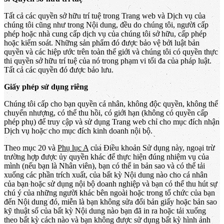
Tất cả các quyền sở hữu trí tuệ trong Trang web và Dịch vụ của
chúng tôi cũng như trong Nội dung, đều do chúng tôi, người cấp
phép hoặc nhà cung cấp dịch vụ của chúng tôi sở hữu, cấp phép
hoặc kiểm soát. Những sản phẩm đó được bảo vệ bởi luật bản
quyền và các hiệp ước trên toàn thế giới và chúng tôi có quyền thực
thi quyền sở hữu trí tuệ của nó trong phạm vi tối đa của pháp luật.
Tất cả các quyền đó được bảo lưu.
Giấy phép sử dụng riêng
Chúng tôi cấp cho bạn quyền cá nhân, không độc quyền, không thể
chuyển nhượng, có thể thu hồi, có giới hạn (không có quyền cấp
phép phụ) để truy cập và sử dụng Trang web chỉ cho mục đích nhận
Dịch vụ hoặc cho mục đích kinh doanh nội bộ.
Theo mục 20 và
Phụ lục A
của Điều khoản Sử dụng này, ngoại trừ
trường hợp được ủy quyền khác để thực hiện đúng nhiệm vụ của
mình (nếu bạn là Nhân viên), bạn có thể in bản sao và có thể tải
xuống các phần trích xuất, của bất kỳ Nội dung nào cho cá nhân
của bạn hoặc sử dụng nội bộ doanh nghiệp và bạn có thể thu hút sự
chú ý của những người khác bên ngoài hoặc trong tổ chức của bạn
đến Nội dung đó, miễn là bạn không sửa đổi bản giấy hoặc bản sao
kỹ thuật số của bất kỳ Nội dung nào bạn đã in ra hoặc tải xuống
theo bất kỳ cách nào và bạn không được sử dụng bất kỳ hình ảnh