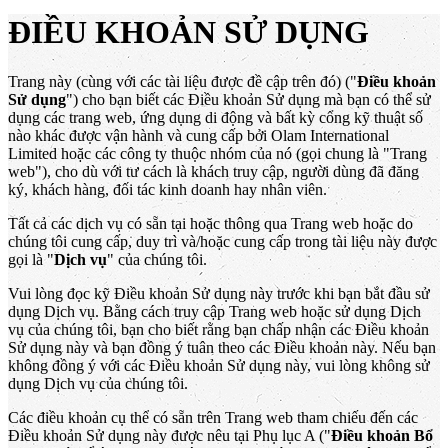
ĐIỀU KHOẢN SỬ DỤNG
Trang này (cùng với các tài liệu được đề cập trên đó) ("
Điều khoản
Sử dụng
") cho bạn biết các Điều khoản Sử dụng mà bạn có thể sử
dụng các trang web, ứng dụng di động và bất kỳ cổng kỹ thuật số
nào khác được vận hành và cung cấp bởi Olam International
Limited hoặc các công ty thuộc nhóm của nó (gọi chung là "Trang
web"), cho dù với tư cách là khách truy cập, người dùng đã đăng
ký, khách hàng, đối tác kinh doanh hay nhân viên.
Tất cả các dịch vụ có sẵn tại hoặc thông qua Trang web hoặc do
chúng tôi cung cấp, duy trì và/hoặc cung cấp trong tài liệu này được
gọi là "
Dịch vụ
" của chúng tôi.
Vui lòng đọc kỹ Điều khoản Sử dụng này trước khi bạn bắt đầu sử
dụng Dịch vụ. Bằng cách truy cập Trang web hoặc sử dụng Dịch
vụ của chúng tôi, bạn cho biết rằng bạn chấp nhận các Điều khoản
Sử dụng này và bạn đồng ý tuân theo các Điều khoản này. Nếu bạn
không đồng ý với các Điều khoản Sử dụng này, vui lòng không sử
dụng Dịch vụ của chúng tôi.
Các điều khoản cụ thể có sẵn trên Trang web tham chiếu đến các
Điều khoản Sử dụng này được nêu tại Phụ lục A ("
Điều khoản Bổ