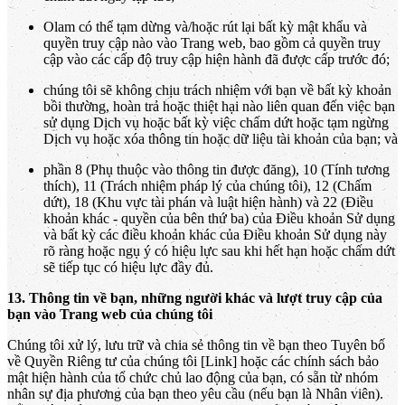
Olam có thể tạm dừng và/hoặc rút lại bất kỳ mật khẩu và
quyền truy cập nào vào Trang web, bao gồm cả quyền truy
cập vào các cấp độ truy cập hiện hành đã được cấp trước đó;
chúng tôi sẽ không chịu trách nhiệm với bạn về bất kỳ khoản
bồi thường, hoàn trả hoặc thiệt hại nào liên quan đến việc bạn
sử dụng Dịch vụ hoặc bất kỳ việc chấm dứt hoặc tạm ngừng
Dịch vụ hoặc xóa thông tin hoặc dữ liệu tài khoản của bạn; và
phần 8 (Phụ thuộc vào thông tin được đăng), 10 (Tính tương
thích), 11 (Trách nhiệm pháp lý của chúng tôi), 12 (Chấm
dứt), 18 (Khu vực tài phán và luật hiện hành) và 22 (Điều
khoản khác - quyền của bên thứ ba) của Điều khoản Sử dụng
và bất kỳ các điều khoản khác của Điều khoản Sử dụng này
rõ ràng hoặc ngụ ý có hiệu lực sau khi hết hạn hoặc chấm dứt
sẽ tiếp tục có hiệu lực đầy đủ.
13. Thông tin về bạn, những người khác và lượt truy cập của
bạn vào Trang web của chúng tôi
Chúng tôi xử lý, lưu trữ và chia sẻ thông tin về bạn theo Tuyên bố
về Quyền Riêng tư của chúng tôi [Link] hoặc các chính sách bảo
mật hiện hành của tổ chức chủ lao động của bạn, có sẵn từ nhóm
nhân sự địa phương của bạn theo yêu cầu (nếu bạn là Nhân viên).