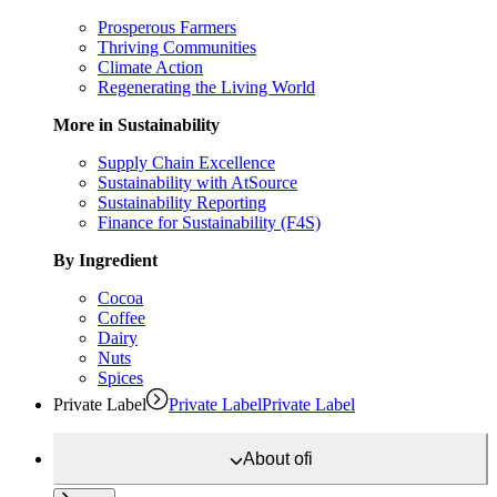
Prosperous Farmers
Thriving Communities
Climate Action
Regenerating the Living World
More in Sustainability
Supply Chain Excellence
Sustainability with AtSource
Sustainability Reporting
Finance for Sustainability (F4S)
By Ingredient
Cocoa
Coffee
Dairy
Nuts
Spices
Private Label
Private Label
Private Label
About
ofi