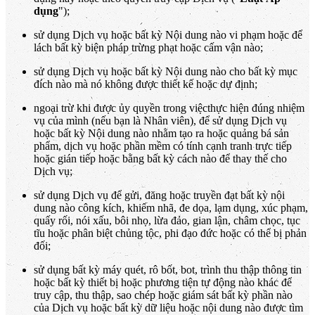
dụng
");
sử dụng Dịch vụ hoặc bất kỳ Nội dung nào vi phạm hoặc để
lách bất kỳ biện pháp trừng phạt hoặc cấm vận nào;
sử dụng Dịch vụ hoặc bất kỳ Nội dung nào cho bất kỳ mục
đích nào mà nó không được thiết kế hoặc dự định;
ngoại trừ khi được ủy quyền trong việcthực hiện đúng nhiệm
vụ của mình (nếu bạn là Nhân viên), để sử dụng Dịch vụ
hoặc bất kỳ Nội dung nào nhằm tạo ra hoặc quảng bá sản
phẩm, dịch vụ hoặc phần mềm có tính cạnh tranh trực tiếp
hoặc gián tiếp hoặc bằng bất kỳ cách nào để thay thế cho
Dịch vụ;
sử dụng Dịch vụ để gửi, đăng hoặc truyền đạt bất kỳ nội
dung nào công kích, khiếm nhã, đe dọa, lạm dụng, xúc phạm,
quấy rối, nói xấu, bôi nhọ, lừa đảo, gian lận, châm chọc, tục
tĩu hoặc phân biệt chủng tộc, phi đạo đức hoặc có thể bị phản
đối;
sử dụng bất kỳ máy quét, rô bốt, bot, trình thu thập thông tin
hoặc bất kỳ thiết bị hoặc phương tiện tự động nào khác để
truy cập, thu thập, sao chép hoặc giám sát bất kỳ phần nào
của Dịch vụ hoặc bất kỳ dữ liệu hoặc nội dung nào được tìm