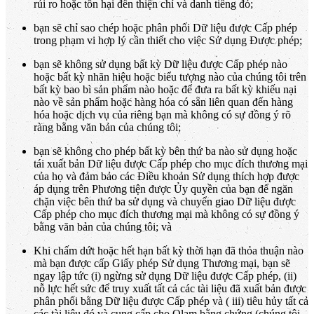
rủi ro hoặc tổn hại đến thiện chí và danh tiếng đó;
bạn sẽ chỉ sao chép hoặc phân phối Dữ liệu được Cấp phép
trong phạm vi hợp lý cần thiết cho việc Sử dụng Được phép;
bạn sẽ không sử dụng bất kỳ Dữ liệu được Cấp phép nào
hoặc bất kỳ nhãn hiệu hoặc biểu tượng nào của chúng tôi trên
bất kỳ bao bì sản phẩm nào hoặc để đưa ra bất kỳ khiếu nại
nào về sản phẩm hoặc hàng hóa có sẵn liên quan đến hàng
hóa hoặc dịch vụ của riêng bạn mà không có sự đồng ý rõ
ràng bằng văn bản của chúng tôi;
bạn sẽ không cho phép bất kỳ bên thứ ba nào sử dụng hoặc
tái xuất bản Dữ liệu được Cấp phép cho mục đích thương mại
của họ và đảm bảo các Điều khoản Sử dụng thích hợp được
áp dụng trên Phương tiện được Ủy quyền của bạn để ngăn
chặn việc bên thứ ba sử dụng và chuyển giao Dữ liệu được
Cấp phép cho mục đích thương mại mà không có sự đồng ý
bằng văn bản của chúng tôi; và
Khi chấm dứt hoặc hết hạn bất kỳ thời hạn đã thỏa thuận nào
mà bạn được cấp Giấy phép Sử dụng Thương mại, bạn sẽ
ngay lập tức (i) ngừng sử dụng Dữ liệu được Cấp phép, (ii)
nỗ lực hết sức để truy xuất tất cả các tài liệu đã xuất bản được
phân phối bằng Dữ liệu được Cấp phép và ( iii) tiêu hủy tất cả
các tài liệu đó và cung cấp cho Olam bằng chứng (chúng tôi