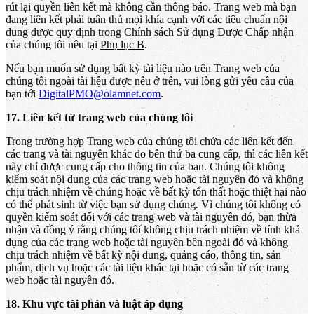
rút lại quyền liên kết mà không cần thông báo. Trang web mà bạn
đang liên kết phải tuân thủ mọi khía cạnh với các tiêu chuẩn nội
dung được quy định trong Chính sách Sử dụng Được Chấp nhận
của chúng tôi nêu tại
Phụ lục B
.
Nếu bạn muốn sử dụng bất kỳ tài liệu nào trên Trang web của
chúng tôi ngoài tài liệu được nêu ở trên, vui lòng gửi yêu cầu của
bạn tới
DigitalPMO@olamnet.com
.
17. Liên kết từ trang web của chúng tôi
Trong trường hợp Trang web của chúng tôi chứa các liên kết đến
các trang và tài nguyên khác do bên thứ ba cung cấp, thì các liên kết
này chỉ được cung cấp cho thông tin của bạn. Chúng tôi không
kiểm soát nội dung của các trang web hoặc tài nguyên đó và không
chịu trách nhiệm về chúng hoặc về bất kỳ tổn thất hoặc thiệt hại nào
có thể phát sinh từ việc bạn sử dụng chúng. Vì chúng tôi không có
quyền kiểm soát đối với các trang web và tài nguyên đó, bạn thừa
nhận và đồng ý rằng chúng tôi không chịu trách nhiệm về tính khả
dụng của các trang web hoặc tài nguyên bên ngoài đó và không
chịu trách nhiệm về bất kỳ nội dung, quảng cáo, thông tin, sản
phẩm, dịch vụ hoặc các tài liệu khác tại hoặc có sẵn từ các trang
web hoặc tài nguyên đó.
18. Khu vực tài phán và luật áp dụng