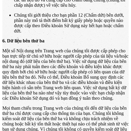
chấp nhận được) về việc tiêu hủy.
Chúng tôi giới thiệu cho bạn phần 12 (Chấm dứt) bên dưới,
phần này mô tả thời điểm bất kỳ giấy phép hoặc quyền nào
được cấp theo Điều khoản Sử dụng này hết hạn hoặc chấm
dứt.
6. Dữ liệu bên thứ ba
Một số Nội dung trên Trang web của chúng tôi được cấp phép cho
bạn trực tiếp từ chủ sở hữu hoặc người cấp phép của tài liệu và/hoặc
nội dung đó (dữ liệu của bên thứ ba). Việc sử dụng dữ liệu của bên
thứ ba này phải tuân theo các điều khoản và điều kiện khác được
quy định bởi chủ sở hữu hoặc người cấp phép có liên quan của dữ
liệu bên thứ ba đó. Nếu có thể, Điều khoản Bổ sung quy định các
dữ liệu khác nhau của bên thứ ba và các điều khoản và điều kiện
hiện hành có sẵn trên Trang web liên quan. Việc sử dụng bất kỳ dữ
liệu của bên thứ ba nào như vậy tùy thuộc vào việc bạn chấp nhận
các Điều khoản Sử dụng đó và bạn đồng ý tuân theo chúng.
Mọi tham chiếu trong Trang web của chúng tôi đến dữ liệu của bên
thứ ba chỉ được cung cấp cho thông tin của bạn. Chúng tôi không
kiểm soát dữ liệu của bên thứ ba và không chịu trách nhiệm về
chúng hoặc bất kỳ tổn thất hoặc thiệt hại nào có thể phát sinh từ việc
bạn sử dụng chúng. Vì chúng tôi không có quyền kiểm soát dữ liệu