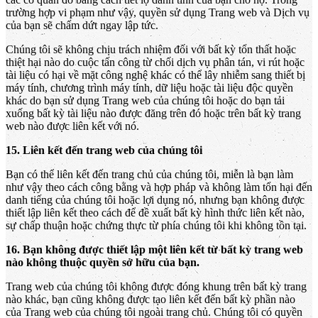
trường hợp vi phạm như vậy, quyền sử dụng Trang web và Dịch vụ
của bạn sẽ chấm dứt ngay lập tức.
Chúng tôi sẽ không chịu trách nhiệm đối với bất kỳ tổn thất hoặc
thiệt hại nào do cuộc tấn công từ chối dịch vụ phân tán, vi rút hoặc
tài liệu có hại về mặt công nghệ khác có thể lây nhiễm sang thiết bị
máy tính, chương trình máy tính, dữ liệu hoặc tài liệu độc quyền
khác do bạn sử dụng Trang web của chúng tôi hoặc do bạn tải
xuống bất kỳ tài liệu nào được đăng trên đó hoặc trên bất kỳ trang
web nào được liên kết với nó.
15. Liên kết đến trang web của chúng tôi
Bạn có thể liên kết đến trang chủ của chúng tôi, miễn là bạn làm
như vậy theo cách công bằng và hợp pháp và không làm tổn hại đến
danh tiếng của chúng tôi hoặc lợi dụng nó, nhưng bạn không được
thiết lập liên kết theo cách để đề xuất bất kỳ hình thức liên kết nào,
sự chấp thuận hoặc chứng thực từ phía chúng tôi khi không tồn tại.
16. Bạn không được thiết lập một liên kết từ bất kỳ trang web
nào không thuộc quyền sở hữu của bạn.
Trang web của chúng tôi không được đóng khung trên bất kỳ trang
nào khác, bạn cũng không được tạo liên kết đến bất kỳ phần nào
của Trang web của chúng tôi ngoài trang chủ. Chúng tôi có quyền