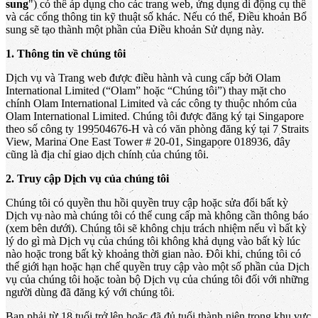
sung
") có thể áp dụng cho các trang web, ứng dụng di động cụ thể
và các cổng thông tin kỹ thuật số khác. Nếu có thể, Điều khoản Bổ
sung sẽ tạo thành một phần của Điều khoản Sử dụng này.
1. Thông tin về chúng tôi
Dịch vụ và Trang web được điều hành và cung cấp bởi Olam
International Limited (“Olam” hoặc “Chúng tôi”) thay mặt cho
chính Olam International Limited và các công ty thuộc nhóm của
Olam International Limited. Chúng tôi được đăng ký tại Singapore
theo số công ty 199504676-H và có văn phòng đăng ký tại 7 Straits
View, Marina One East Tower # 20-01, Singapore 018936, đây
cũng là địa chỉ giao dịch chính của chúng tôi.
2. Truy cập Dịch vụ của chúng tôi
Chúng tôi có quyền thu hồi quyền truy cập hoặc sửa đổi bất kỳ
Dịch vụ nào mà chúng tôi có thể cung cấp mà không cần thông báo
(xem bên dưới). Chúng tôi sẽ không chịu trách nhiệm nếu vì bất kỳ
lý do gì mà Dịch vụ của chúng tôi không khả dụng vào bất kỳ lúc
nào hoặc trong bất kỳ khoảng thời gian nào. Đôi khi, chúng tôi có
thể giới hạn hoặc hạn chế quyền truy cập vào một số phần của Dịch
vụ của chúng tôi hoặc toàn bộ Dịch vụ của chúng tôi đối với những
người dùng đã đăng ký với chúng tôi.
Bạn phải từ 18 tuổi trở lên hoặc đã đủ tuổi thành niên trong khu vực