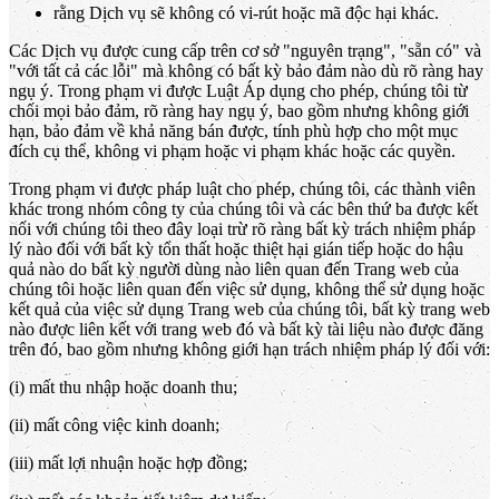
rằng Dịch vụ sẽ không có vi-rút hoặc mã độc hại khác.
Các Dịch vụ được cung cấp trên cơ sở "nguyên trạng", "sẵn có" và
"với tất cả các lỗi" mà không có bất kỳ bảo đảm nào dù rõ ràng hay
ngụ ý. Trong phạm vi được Luật Áp dụng cho phép, chúng tôi từ
chối mọi bảo đảm, rõ ràng hay ngụ ý, bao gồm nhưng không giới
hạn, bảo đảm về khả năng bán được, tính phù hợp cho một mục
đích cụ thể, không vi phạm hoặc vi phạm khác hoặc các quyền.
Trong phạm vi được pháp luật cho phép, chúng tôi, các thành viên
khác trong nhóm công ty của chúng tôi và các bên thứ ba được kết
nối với chúng tôi theo đây loại trừ rõ ràng bất kỳ trách nhiệm pháp
lý nào đối với bất kỳ tổn thất hoặc thiệt hại gián tiếp hoặc do hậu
quả nào do bất kỳ người dùng nào liên quan đến Trang web của
chúng tôi hoặc liên quan đến việc sử dụng, không thể sử dụng hoặc
kết quả của việc sử dụng Trang web của chúng tôi, bất kỳ trang web
nào được liên kết với trang web đó và bất kỳ tài liệu nào được đăng
trên đó, bao gồm nhưng không giới hạn trách nhiệm pháp lý đối với:
(i) mất thu nhập hoặc doanh thu;
(ii) mất công việc kinh doanh;
(iii) mất lợi nhuận hoặc hợp đồng;