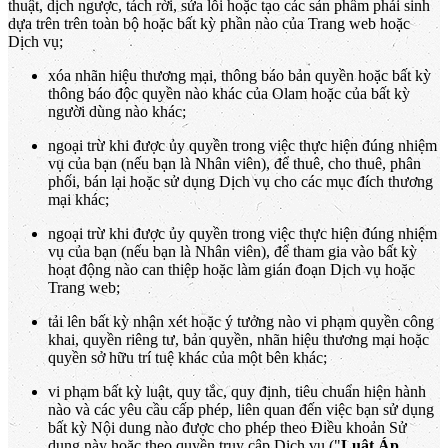
thuật, dịch ngược, tách rời, sửa lỗi hoặc tạo các sản phẩm phái sinh
dựa trên trên toàn bộ hoặc bất kỳ phần nào của Trang web hoặc
Dịch vụ;
xóa nhãn hiệu thương mại, thông báo bản quyền hoặc bất kỳ
thông báo độc quyền nào khác của Olam hoặc của bất kỳ
người dùng nào khác;
ngoại trừ khi được ủy quyền trong việc thực hiện đúng nhiệm
vụ của bạn (nếu bạn là Nhân viên), để thuê, cho thuê, phân
phối, bán lại hoặc sử dụng Dịch vụ cho các mục đích thương
mại khác;
ngoại trừ khi được ủy quyền trong việc thực hiện đúng nhiệm
vụ của bạn (nếu bạn là Nhân viên), để tham gia vào bất kỳ
hoạt động nào can thiệp hoặc làm gián đoạn Dịch vụ hoặc
Trang web;
tải lên bất kỳ nhận xét hoặc ý tưởng nào vi phạm quyền công
khai, quyền riêng tư, bản quyền, nhãn hiệu thương mại hoặc
quyền sở hữu trí tuệ khác của một bên khác;
vi phạm bất kỳ luật, quy tắc, quy định, tiêu chuẩn hiện hành
nào và các yêu cầu cấp phép, liên quan đến việc bạn sử dụng
bất kỳ Nội dung nào được cho phép theo Điều khoản Sử
dụng này hoặc theo quyền truy cập Dịch vụ ("
Luật Áp