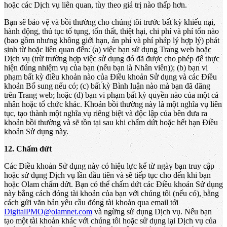
hoặc các Dịch vụ liên quan, tùy theo giá trị nào thấp hơn.
Bạn sẽ bảo vệ và bồi thường cho chúng tôi trước bất kỳ khiếu nại,
hành động, thủ tục tố tụng, tổn thất, thiệt hại, chi phí và phí tổn nào
(bao gồm nhưng không giới hạn, án phí và phí pháp lý hợp lý) phát
sinh từ hoặc liên quan đến: (a) việc bạn sử dụng Trang web hoặc
Dịch vụ (trừ trường hợp việc sử dụng đó đã được cho phép để thực
hiện đúng nhiệm vụ của bạn (nếu bạn là Nhân viên)); (b) bạn vi
phạm bất kỳ điều khoản nào của Điều khoản Sử dụng và các Điều
khoản Bổ sung nếu có; (c) bất kỳ Bình luận nào mà bạn đã đăng
trên Trang web; hoặc (d) bạn vi phạm bất kỳ quyền nào của một cá
nhân hoặc tổ chức khác. Khoản bồi thường này là một nghĩa vụ liên
tục, tạo thành một nghĩa vụ riêng biệt và độc lập của bên đưa ra
khoản bồi thường và sẽ tồn tại sau khi chấm dứt hoặc hết hạn Điều
khoản Sử dụng này.
12. Chấm dứt
Các Điều khoản Sử dụng này có hiệu lực kể từ ngày bạn truy cập
hoặc sử dụng Dịch vụ lần đầu tiên và sẽ tiếp tục cho đến khi bạn
hoặc Olam chấm dứt. Bạn có thể chấm dứt các Điều khoản Sử dụng
này bằng cách đóng tài khoản của bạn với chúng tôi (nếu có), bằng
cách gửi văn bản yêu cầu đóng tài khoản qua email tới
DigitalPMO@olamnet.com
và ngừng sử dụng Dịch vụ. Nếu bạn
tạo một tài khoản khác với chúng tôi hoặc sử dụng lại Dịch vụ của