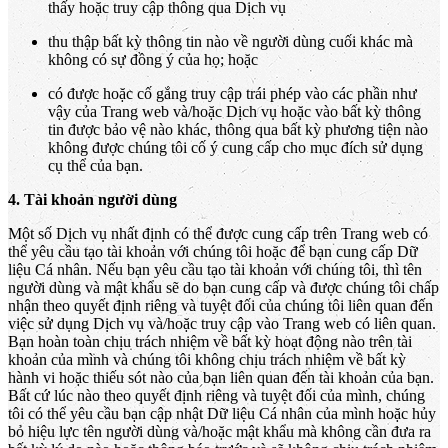
thấy hoặc truy cập thông qua Dịch vụ
thu thập bất kỳ thông tin nào về người dùng cuối khác mà
không có sự đồng ý của họ; hoặc
có được hoặc cố gắng truy cập trái phép vào các phần như
vậy của Trang web và/hoặc Dịch vụ hoặc vào bất kỳ thông
tin được bảo vệ nào khác, thông qua bất kỳ phương tiện nào
không được chúng tôi cố ý cung cấp cho mục đích sử dụng
cụ thể của bạn.
4. Tài khoản người dùng
Một số Dịch vụ nhất định có thể được cung cấp trên Trang web có
thể yêu cầu tạo tài khoản với chúng tôi hoặc để bạn cung cấp Dữ
liệu Cá nhân. Nếu bạn yêu cầu tạo tài khoản với chúng tôi, thì tên
người dùng và mật khẩu sẽ do bạn cung cấp và được chúng tôi chấp
nhận theo quyết định riêng và tuyệt đối của chúng tôi liên quan đến
việc sử dụng Dịch vụ và/hoặc truy cập vào Trang web có liên quan.
Bạn hoàn toàn chịu trách nhiệm về bất kỳ hoạt động nào trên tài
khoản của mình và chúng tôi không chịu trách nhiệm về bất kỳ
hành vi hoặc thiếu sót nào của bạn liên quan đến tài khoản của bạn.
Bất cứ lúc nào theo quyết định riêng và tuyệt đối của mình, chúng
tôi có thể yêu cầu bạn cập nhật Dữ liệu Cá nhân của mình hoặc hủy
bỏ hiệu lực tên người dùng và/hoặc mật khẩu mà không cần đưa ra