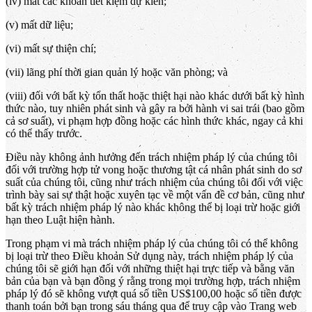
(iv) mất các khoản tiết kiệm dự kiến;
(v) mất dữ liệu;
(vi) mất sự thiện chí;
(vii) lãng phí thời gian quản lý hoặc văn phòng; và
(viii) đối với bất kỳ tổn thất hoặc thiệt hại nào khác dưới bất kỳ hình
thức nào, tuy nhiên phát sinh và gây ra bởi hành vi sai trái (bao gồm
cả sơ suất), vi phạm hợp đồng hoặc các hình thức khác, ngay cả khi
có thể thấy trước.
Điều này không ảnh hưởng đến trách nhiệm pháp lý của chúng tôi
đối với trường hợp tử vong hoặc thương tật cá nhân phát sinh do sơ
suất của chúng tôi, cũng như trách nhiệm của chúng tôi đối với việc
trình bày sai sự thật hoặc xuyên tạc về một vấn đề cơ bản, cũng như
bất kỳ trách nhiệm pháp lý nào khác không thể bị loại trừ hoặc giới
hạn theo Luật hiện hành.
Trong phạm vi mà trách nhiệm pháp lý của chúng tôi có thể không
bị loại trừ theo Điều khoản Sử dụng này, trách nhiệm pháp lý của
chúng tôi sẽ giới hạn đối với những thiệt hại trực tiếp và bằng văn
bản của bạn và bạn đồng ý rằng trong mọi trường hợp, trách nhiệm
pháp lý đó sẽ không vượt quá số tiền US$100,00 hoặc số tiền được
thanh toán bởi bạn trong sáu tháng qua để truy cập vào Trang web