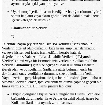
ayrıntılarıyla açıklayan bir beyan ve
Uyarlanmış İçerik olmasını istediğiniz İçeriğin (duruma göre)
somut bağlantı veya ekran görüntüleri de dahil olmak üzere
İçerik kategorileri listesi (“
Lisanslanabilir Veriler
”).
Talebinizi başka şeylerin yanı sıra söz konusu Lisanslanabilir
Verilerin bize ait olup olmadığı, bize lisanslanıp lisanslanmadığı
ve/veya kişisel veri içerip içermediğini hesaba katarak
değerlendiririz. Yalnızca, Lisanslanabilir Verilerin (“
Lisanslı
Veriler
”) tümü veya bir kısmında izin verilen bir kullanım (“
İzin
Verilen Kullanım
”) için size açıkça “Ticari Kullanım Lisansı”
ibareli olan ve bu Kullanım Şartlarına atıfta bulunan yazılı bir
dokümanla onay verdiğimiz durumda, size bu kullanımı Yetkili
Yayın üzerinde gerçekleştirmeniz için belirli bir süreliğine münhasır
olmayan, devredilemez, iptal edilebilir ve dünya çapında geçerli bir
lisans vermiş oluruz. Bu lisans şunlara tabi olur:
Uygun olduğunda kişisel veri niteliğindeki Lisanslı Verilerle
bağlantılı durumlarda, İlave Şartlar da dahil olmak üzere bu
Kullanım Şartlarına uymak zorundasınız;