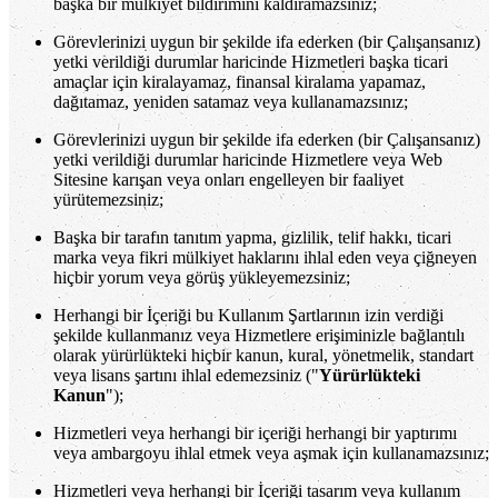
başka bir mülkiyet bildirimini kaldıramazsınız;
Görevlerinizi uygun bir şekilde ifa ederken (bir Çalışansanız)
yetki verildiği durumlar haricinde Hizmetleri başka ticari
amaçlar için kiralayamaz, finansal kiralama yapamaz,
dağıtamaz, yeniden satamaz veya kullanamazsınız;
Görevlerinizi uygun bir şekilde ifa ederken (bir Çalışansanız)
yetki verildiği durumlar haricinde Hizmetlere veya Web
Sitesine karışan veya onları engelleyen bir faaliyet
yürütemezsiniz;
Başka bir tarafın tanıtım yapma, gizlilik, telif hakkı, ticari
marka veya fikri mülkiyet haklarını ihlal eden veya çiğneyen
hiçbir yorum veya görüş yükleyemezsiniz;
Herhangi bir İçeriği bu Kullanım Şartlarının izin verdiği
şekilde kullanmanız veya Hizmetlere erişiminizle bağlantılı
olarak yürürlükteki hiçbir kanun, kural, yönetmelik, standart
veya lisans şartını ihlal edemezsiniz ("
Yürürlükteki
Kanun
");
Hizmetleri veya herhangi bir içeriği herhangi bir yaptırımı
veya ambargoyu ihlal etmek veya aşmak için kullanamazsınız;
Hizmetleri veya herhangi bir İçeriği tasarım veya kullanım