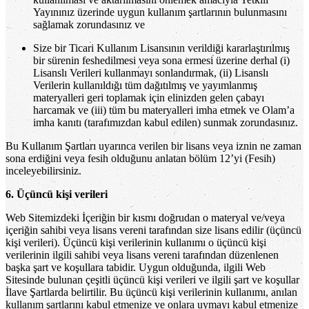
Yayınınız üzerinde uygun kullanım şartlarının bulunmasını
sağlamak zorundasınız ve
Size bir Ticari Kullanım Lisansının verildiği kararlaştırılmış
bir sürenin feshedilmesi veya sona ermesi üzerine derhal (i)
Lisanslı Verileri kullanmayı sonlandırmak, (ii) Lisanslı
Verilerin kullanıldığı tüm dağıtılmış ve yayımlanmış
materyalleri geri toplamak için elinizden gelen çabayı
harcamak ve (iii) tüm bu materyalleri imha etmek ve Olam’a
imha kanıtı (tarafımızdan kabul edilen) sunmak zorundasınız.
Bu Kullanım Şartları uyarınca verilen bir lisans veya iznin ne zaman
sona erdiğini veya fesih olduğunu anlatan bölüm 12’yi (Fesih)
inceleyebilirsiniz.
6. Üçüncü kişi verileri
Web Sitemizdeki İçeriğin bir kısmı doğrudan o materyal ve/veya
içeriğin sahibi veya lisans vereni tarafından size lisans edilir (üçüncü
kişi verileri). Üçüncü kişi verilerinin kullanımı o üçüncü kişi
verilerinin ilgili sahibi veya lisans vereni tarafından düzenlenen
başka şart ve koşullara tabidir. Uygun olduğunda, ilgili Web
Sitesinde bulunan çeşitli üçüncü kişi verileri ve ilgili şart ve koşullar
İlave Şartlarda belirtilir. Bu üçüncü kişi verilerinin kullanımı, anılan
kullanım şartlarını kabul etmenize ve onlara uymayı kabul etmenize