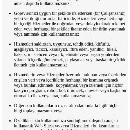
amacı dışında kullanamazsınız;
Görevlerinizi uygun bir şekilde ifa ederken (bir Çalışansanız)
yetki verildiği durumlar haricinde, Hizmetleri veya herhangi
bir içeriği Hizmetler ile doğrudan veya dolaylı olarak rekabet
eden veya herhangi bir şekilde ikame eden bir ürün yaratmak
veya tanıtmak için kullanamazsınız;
Hizmetleri saldırgan, uygunsuz, tehdit edici, küfürlü,
aşağılayıcı, tacizci, karalayıcı, iftira eden, yanıltıcı, hileli,
haksız, müstehcen veya ırk, etnisite veya başka yönlerden
sakıncalı içerik göndermek, paylaşmak veya başka bir şekilde
iletmek için kullanamazsınız;
Hizmetlerin veya Hizmetler üzerinde bulunan veya üzerinden
erişilen veri veya içeriklerin herhangi bir kısmına erişmek
veya bunları edinmek, kopyalamak veya izlemek için hiçbir
kazıyıcı program, robot, bot, örümcek, crawler veya başka bir
otomatik cihaz veya araç kullanamazsınız;
Diğer son kullanıcıların rızası olmadan onlarla ilgili hiçbir
bilgi toplayamazsınız veya
Özellikle sizin kullanımınıza sunduğumuz dışında araçlar
kullanarak Web Sitesi ve/veya Hizmetlerin bu kısımlarına