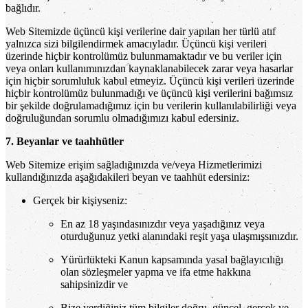
bağlıdır.
Web Sitemizde üçüncü kişi verilerine dair yapılan her türlü atıf
yalnızca sizi bilgilendirmek amacıyladır. Üçüncü kişi verileri
üzerinde hiçbir kontrolümüz bulunmamaktadır ve bu veriler için
veya onları kullanımınızdan kaynaklanabilecek zarar veya hasarlar
için hiçbir sorumluluk kabul etmeyiz. Üçüncü kişi verileri üzerinde
hiçbir kontrolümüz bulunmadığı ve üçüncü kişi verilerini bağımsız
bir şekilde doğrulamadığımız için bu verilerin kullanılabilirliği veya
doğruluğundan sorumlu olmadığımızı kabul edersiniz.
7. Beyanlar ve taahhütler
Web Sitemize erişim sağladığınızda ve/veya Hizmetlerimizi
kullandığınızda aşağıdakileri beyan ve taahhüt edersiniz:
Gerçek bir kişiyseniz:
En az 18 yaşındasınızdır veya yaşadığınız veya
oturduğunuz yetki alanındaki reşit yaşa ulaşmışsınızdır.
Yürürlükteki Kanun kapsamında yasal bağlayıcılığı
olan sözleşmeler yapma ve ifa etme hakkına
sahipsinizdir ve
Bize verdiğiniz tüm bilgiler doğru, güncel, gerçek ve