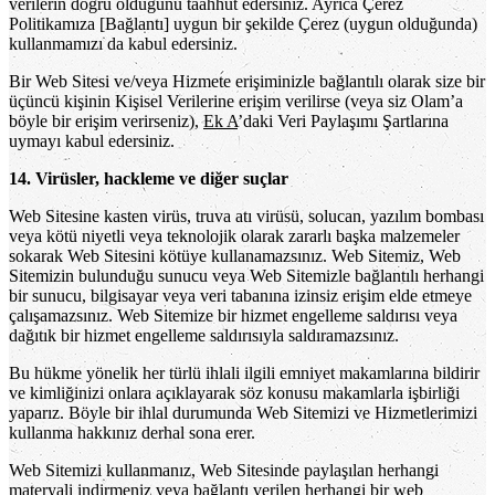
verilerin doğru olduğunu taahhüt edersiniz. Ayrıca Çerez
Politikamıza [Bağlantı] uygun bir şekilde Çerez (uygun olduğunda)
kullanmamızı da kabul edersiniz.
Bir Web Sitesi ve/veya Hizmete erişiminizle bağlantılı olarak size bir
üçüncü kişinin Kişisel Verilerine erişim verilirse (veya siz Olam’a
böyle bir erişim verirseniz),
Ek A
’daki Veri Paylaşımı Şartlarına
uymayı kabul edersiniz.
14. Virüsler, hackleme ve diğer suçlar
Web Sitesine kasten virüs, truva atı virüsü, solucan, yazılım bombası
veya kötü niyetli veya teknolojik olarak zararlı başka malzemeler
sokarak Web Sitesini kötüye kullanamazsınız. Web Sitemiz, Web
Sitemizin bulunduğu sunucu veya Web Sitemizle bağlantılı herhangi
bir sunucu, bilgisayar veya veri tabanına izinsiz erişim elde etmeye
çalışamazsınız. Web Sitemize bir hizmet engelleme saldırısı veya
dağıtık bir hizmet engelleme saldırısıyla saldıramazsınız.
Bu hükme yönelik her türlü ihlali ilgili emniyet makamlarına bildirir
ve kimliğinizi onlara açıklayarak söz konusu makamlarla işbirliği
yaparız. Böyle bir ihlal durumunda Web Sitemizi ve Hizmetlerimizi
kullanma hakkınız derhal sona erer.
Web Sitemizi kullanmanız, Web Sitesinde paylaşılan herhangi
materyali indirmeniz veya bağlantı verilen herhangi bir web