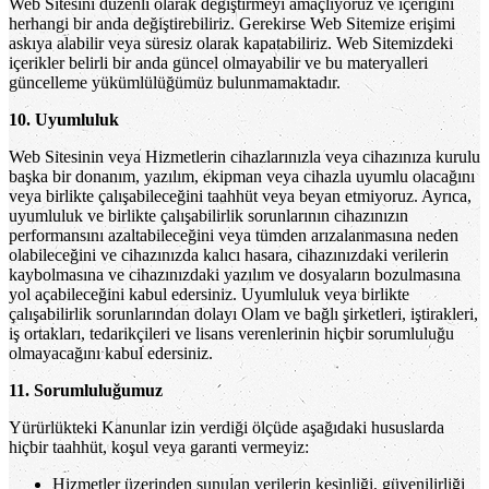
Web Sitesini düzenli olarak değiştirmeyi amaçlıyoruz ve içeriğini
herhangi bir anda değiştirebiliriz. Gerekirse Web Sitemize erişimi
askıya alabilir veya süresiz olarak kapatabiliriz. Web Sitemizdeki
içerikler belirli bir anda güncel olmayabilir ve bu materyalleri
güncelleme yükümlülüğümüz bulunmamaktadır.
10. Uyumluluk
Web Sitesinin veya Hizmetlerin cihazlarınızla veya cihazınıza kurulu
başka bir donanım, yazılım, ekipman veya cihazla uyumlu olacağını
veya birlikte çalışabileceğini taahhüt veya beyan etmiyoruz. Ayrıca,
uyumluluk ve birlikte çalışabilirlik sorunlarının cihazınızın
performansını azaltabileceğini veya tümden arızalanmasına neden
olabileceğini ve cihazınızda kalıcı hasara, cihazınızdaki verilerin
kaybolmasına ve cihazınızdaki yazılım ve dosyaların bozulmasına
yol açabileceğini kabul edersiniz. Uyumluluk veya birlikte
çalışabilirlik sorunlarından dolayı Olam ve bağlı şirketleri, iştirakleri,
iş ortakları, tedarikçileri ve lisans verenlerinin hiçbir sorumluluğu
olmayacağını kabul edersiniz.
11. Sorumluluğumuz
Yürürlükteki Kanunlar izin verdiği ölçüde aşağıdaki hususlarda
hiçbir taahhüt, koşul veya garanti vermeyiz:
Hizmetler üzerinden sunulan verilerin kesinliği, güvenilirliği