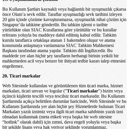
Bu Kullanım Şartları kaynaklı veya bağlantılı bir uyuşmazlık çıkarsa
önce Olam’a sevk edilir. Taraflar uyuşmazlığı sevk tarihini izleyen
20 gün içinde çözüme kavuşturamazsa, uyuşmazlık nihai çözüm için
Singapur’da tahkime gönderilir. Bu tahkim işlemi o tarihte
yürürlükte olan SIAC Kurallarına göre yürütülür ve bu kurallar
referans yoluyla bu maddeye dahil edilmiş kabul edilir. Tahkim
kurulu taraflarca ortaklaşa atanan 1 hakemden oluşur ve atama
konusunda anlaşmaya varılamazsa SIAC Tahkim Mahkemesi
Başkanı tarafından atama yapılır. Tahkim dili İngilizcedir. Bu
maddede yer alan hiçbir şey tarafların herhangi birinin yetkili bir
mahkemeden acil veya benzer bir ihtiyati tedbir kararı talep etmesini
engellemez.
20. Ticari markalar
Web Sitesinde kullanılan ve görüntülenen tüm ticari marka, hizmet
markaları, ticari unvan ve logolar ("
Ticari markalar
") bizim veya
üçüncü kişilerin tescilli veya tescilsiz ticari markasıdır. Bu Kullanım
Şartlarında açıkça belirtilen durumlar haricinde, Web Sitesinde ve bu
Kullanım Şartlarında yer alan hiçbir şey Hizmetlerde bulunan Ticari
Markaları yazılı iznimiz veya ilgili ticari marka sahibinin yazılı izni
olmadan kullanmak (meta etiketi veya başka bir web sitesine
“hotlink” olarak dahil) için zımni, dava engeli yoluyla veya başka
bir şekilde lisans veya hak veriyor şeklinde yorumlanmaz.