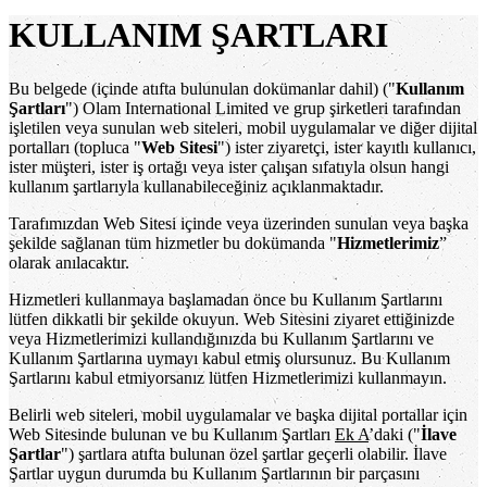
KULLANIM ŞARTLARI
Bu belgede (içinde atıfta bulunulan dokümanlar dahil) ("
Kullanım
Şartları
") Olam International Limited ve grup şirketleri tarafından
işletilen veya sunulan web siteleri, mobil uygulamalar ve diğer dijital
portalları (topluca "
Web Sitesi
") ister ziyaretçi, ister kayıtlı kullanıcı,
ister müşteri, ister iş ortağı veya ister çalışan sıfatıyla olsun hangi
kullanım şartlarıyla kullanabileceğiniz açıklanmaktadır.
Tarafımızdan Web Sitesi içinde veya üzerinden sunulan veya başka
şekilde sağlanan tüm hizmetler bu dokümanda "
Hizmetlerimiz
”
olarak anılacaktır.
Hizmetleri kullanmaya başlamadan önce bu Kullanım Şartlarını
lütfen dikkatli bir şekilde okuyun. Web Sitesini ziyaret ettiğinizde
veya Hizmetlerimizi kullandığınızda bu Kullanım Şartlarını ve
Kullanım Şartlarına uymayı kabul etmiş olursunuz. Bu Kullanım
Şartlarını kabul etmiyorsanız lütfen Hizmetlerimizi kullanmayın.
Belirli web siteleri, mobil uygulamalar ve başka dijital portallar için
Web Sitesinde bulunan ve bu Kullanım Şartları
Ek A
’daki ("
İlave
Şartlar
") şartlara atıfta bulunan özel şartlar geçerli olabilir. İlave
Şartlar uygun durumda bu Kullanım Şartlarının bir parçasını