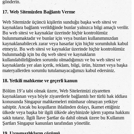
gönderin.
17. Web Sitemizden Bağlantı Verme
Web Sitemizde üçüncü kişilerin sunduğu başka web sitesi ve
kaynaklara bağlantı verildiğinde bunlar yalnızca bilgi amaçlı verilir.
Bu web sitesi ve kaynaklar üzerinde hiçbir kontrolümüz
bulunmamaktadır ve bunlar için veya bunları kullanımınızdan
kaynaklanabilecek zarar veya hasarlar için hiçbir sorumluluk kabul
etmeyiz. Bu web sitesi ve kaynaklar üzerinde hiçbir kontrolümüz
bulunmadığı için bu dış web sitesi ve kaynakların
kullanılabilirliğinden sorumlu olmadığımızı ve bu web sitesi ve
kaynaklarda yer alan içerik, reklam, bilgi, ürün, hizmet veya başka
materyallerden sorumlu tutulamayacağımızı kabul edersiniz.
18. Yetkili mahkeme ve geçerli kanun
Bölüm 19’a tabi olmak üzere, Web Sitelerimizi ziyaretten
kaynaklanan veya böyle ziyaretlerle bağlantılı her türlü hak iddiası
konusunda Singapur mahkemeleri münhasır olmayan yetkiye
sahiptir. Ancak bu koşulların ihlalinden dolayı, ikamet ettiğiniz
ülkede veya başka bir ilgili ülkede aleyhinizde işlem yapma hakkını
saklı tutarız. İlgili İlave Şartlar da dahil olmak üzere bu Kullanım
Şartları Singapur kanunları tarafından yönetilir.
19. Uyuşmazlıkların çözümü