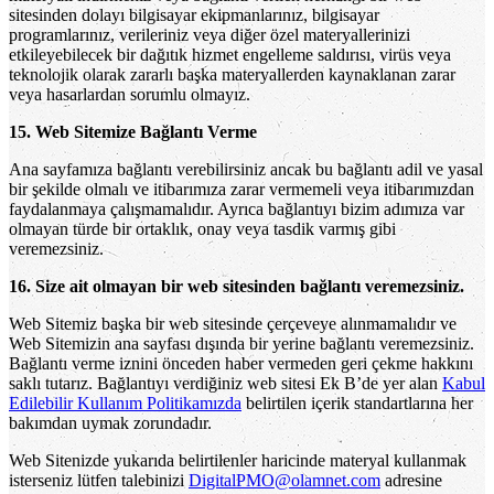
sitesinden dolayı bilgisayar ekipmanlarınız, bilgisayar
programlarınız, verileriniz veya diğer özel materyallerinizi
etkileyebilecek bir dağıtık hizmet engelleme saldırısı, virüs veya
teknolojik olarak zararlı başka materyallerden kaynaklanan zarar
veya hasarlardan sorumlu olmayız.
15. Web Sitemize Bağlantı Verme
Ana sayfamıza bağlantı verebilirsiniz ancak bu bağlantı adil ve yasal
bir şekilde olmalı ve itibarımıza zarar vermemeli veya itibarımızdan
faydalanmaya çalışmamalıdır. Ayrıca bağlantıyı bizim adımıza var
olmayan türde bir ortaklık, onay veya tasdik varmış gibi
veremezsiniz.
16. Size ait olmayan bir web sitesinden bağlantı veremezsiniz.
Web Sitemiz başka bir web sitesinde çerçeveye alınmamalıdır ve
Web Sitemizin ana sayfası dışında bir yerine bağlantı veremezsiniz.
Bağlantı verme iznini önceden haber vermeden geri çekme hakkını
saklı tutarız. Bağlantıyı verdiğiniz web sitesi Ek B’de yer alan
Kabul
Edilebilir Kullanım Politikamızda
belirtilen içerik standartlarına her
bakımdan uymak zorundadır.
Web Sitenizde yukarıda belirtilenler haricinde materyal kullanmak
isterseniz lütfen talebinizi
DigitalPMO@olamnet.com
adresine