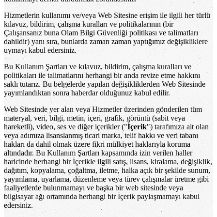
Hizmetlerin kullanımı ve/veya Web Sitesine erişim ile ilgili her türlü
kılavuz, bildirim, çalışma kuralları ve politikalarının (bir
Çalışansanız buna Olam Bilgi Güvenliği politikası ve talimatları
dahildir) yanı sıra, bunlarda zaman zaman yaptığımız değişikliklere
uymayı kabul edersiniz.
Bu Kullanım Şartları ve kılavuz, bildirim, çalışma kuralları ve
politikaları ile talimatlarını herhangi bir anda revize etme hakkını
saklı tutarız. Bu belgelerde yapılan değişikliklerden Web Sitesinde
yayımlandıktan sonra haberdar olduğunuz kabul edilir.
Web Sitesinde yer alan veya Hizmetler üzerinden gönderilen tüm
materyal, veri, bilgi, metin, içeri, grafik, görüntü (sabit veya
hareketli), video, ses ve diğer içerikler ("
İçerik
") tarafımıza ait olan
veya adımıza lisanslanmış ticari marka, telif hakkı ve veri tabanı
hakları da dahil olmak üzere fikri mülkiyet haklarıyla koruma
altındadır. Bu Kullanım Şartları kapsamında izin verilen haller
haricinde herhangi bir İçerikle ilgili satış, lisans, kiralama, değişiklik,
dağıtım, kopyalama, çoğaltma, iletme, halka açık bir şekilde sunum,
yayımlama, uyarlama, düzenleme veya türev çalışmalar üretme gibi
faaliyetlerde bulunmamayı ve başka bir web sitesinde veya
bilgisayar ağı ortamında herhangi bir İçerik paylaşmamayı kabul
edersiniz.