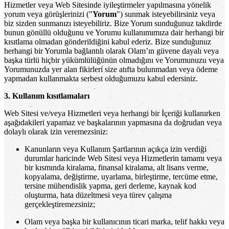
Hizmetler veya Web Sitesinde iyileştirmeler yapılmasına yönelik
yorum veya görüşlerinizi ("
Yorum
") sunmak isteyebilirsiniz veya
biz sizden sunmanızı isteyebiliriz. Bize Yorum sunduğunuz takdirde
bunun gönüllü olduğunu ve Yorumu kullanımımıza dair herhangi bir
kısıtlama olmadan gönderildiğini kabul ederiz. Bize sunduğunuz
herhangi bir Yorumla bağlantılı olarak Olam’ın güvene dayalı veya
başka türlü hiçbir yükümlülüğünün olmadığını ve Yorumunuzu veya
Yorumunuzda yer alan fikirleri size atıfta bulunmadan veya ödeme
yapmadan kullanmakta serbest olduğumuzu kabul edersiniz.
3. Kullanım kısıtlamaları
Web Sitesi ve/veya Hizmetleri veya herhangi bir İçeriği kullanırken
aşağıdakileri yapamaz ve başkalarının yapmasına da doğrudan veya
dolaylı olarak izin veremezsiniz:
Kanunların veya Kullanım Şartlarının açıkça izin verdiği
durumlar haricinde Web Sitesi veya Hizmetlerin tamamı veya
bir kısmında kiralama, finansal kiralama, alt lisans verme,
kopyalama, değiştirme, uyarlama, birleştirme, tercüme etme,
tersine mühendislik yapma, geri derleme, kaynak kod
oluşturma, hata düzeltmesi veya türev çalışma
gerçekleştiremezsiniz;
Olam veya başka bir kullanıcının ticari marka, telif hakkı veya