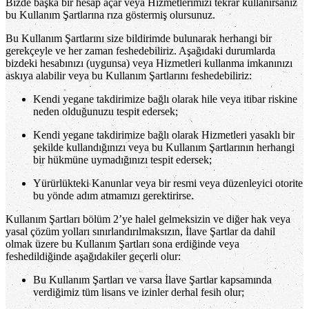
Bizde başka bir hesap açar veya Hizmetlerimizi tekrar kullanırsanız
bu Kullanım Şartlarına rıza göstermiş olursunuz.
Bu Kullanım Şartlarını size bildirimde bulunarak herhangi bir
gerekçeyle ve her zaman feshedebiliriz. Aşağıdaki durumlarda
bizdeki hesabınızı (uygunsa) veya Hizmetleri kullanma imkanınızı
askıya alabilir veya bu Kullanım Şartlarını feshedebiliriz:
Kendi yegane takdirimize bağlı olarak hile veya itibar riskine
neden olduğunuzu tespit edersek;
Kendi yegane takdirimize bağlı olarak Hizmetleri yasaklı bir
şekilde kullandığınızı veya bu Kullanım Şartlarının herhangi
bir hükmüne uymadığınızı tespit edersek;
Yürürlükteki Kanunlar veya bir resmi veya düzenleyici otorite
bu yönde adım atmamızı gerektirirse.
Kullanım Şartları bölüm 2’ye halel gelmeksizin ve diğer hak veya
yasal çözüm yolları sınırlandırılmaksızın, İlave Şartlar da dahil
olmak üzere bu Kullanım Şartları sona erdiğinde veya
feshedildiğinde aşağıdakiler geçerli olur:
Bu Kullanım Şartları ve varsa İlave Şartlar kapsamında
verdiğimiz tüm lisans ve izinler derhal fesih olur;