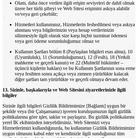
Olam, daha önce verilen ilgili erişim seviyeleri de dahil olmak
üzere her türlü şifreyi ve Web Sitesi erişimini askıya alabilir
ve/veya geri çekebilir;
Hizmetleri kullanımınız, Hizmetlerin feshedilmesi veya askıya
alınması veya bilgilerinizin veya hesap verilerinizin
silinmesiyle ilgili olarak size karşı hiçbir tazminat ödemesi
veya geri ödeme sorumluluğumuz olmaz ve
Kullanım Şartları bölüm 8 (Paylaşılan bilgileri esas alma), 10
(Uyumluluk), 11 (Sorumluluğumuz), 12 (Fesih), 18 (Yetkili
mahkeme ve geçerli kanun) ve 22 (Muhtelif hükümler –
üçüncü kişilerin hakları) ve bu Kullanım Şartlarının sona erme
veya fesihten sonra açıkça veya zımnen yürürlükte kalacak
diğer şartları tam yürürlükte ve geçerli olmaya devam eder.
13. Sizinle, başkalarıyla ve Web Sitesini ziyaretlerinizle ilgili
bilgiler
Sizinle ilgili bilgileri Gizlilik Bildirimimize [Bağlantı] uygun bir
şekilde veya (bir Çalışansanız) işveren kuruluşunuzun ilgili gizlilik
politikalarına göre işler, saklar ve paylaşırız. Bu gizlilik politikalarını
yerel İK ekibinizden isteyebilirsiniz. Web Sitemizi veya
Hizmetlerimizi kullandığınızda, bu kullanımın Gizlilik Bildirimimize
uygun olmasını kabul eder ve kendinizle ilgili sunduğunuz tüm