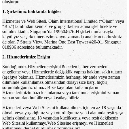
oluşturur.
1. Şirketimiz hakkında bilgiler
Hizmetler ve Web Sitesi, Olam International Limited (“Olam” veya
“Biz”) tarafından kendisi ve grup şirketleri adına işletilmekte ve
sunulmaktadır. Singapur’da 199504676-H şirket numarasıyla
kayıtlıyız ve şirket merkezimiz aynı zamanda ana ticaret adresimiz
de olan 7 Straits View, Marina One East Tower #20-01, Singapur
018936 adresinde bulunmaktadır.
2. Hizmetlerimize Erişim
Sunduğumuz Hizmetlere erişimi önceden haber vermeden
engelleme veya Hizmetlerde değişiklik yapma hakkını saklı tutarız
(aşağıya bakınız). Hizmetlerimizin herhangi bir anda veya zaman
diliminde kullanılamaz olmasından dolayı size karşı hiçbir
sorumluluğumuz olmaz. Bize kaydolan kullanıcıların
Hizmetlerimizin bazı kısımlarına veya tamamına erişimini zaman
zaman sınırlandırabilir veya kısıtlayabiliriz.
Hizmetleri veya Web Sitesini kullanabilmek için en az 18 yaşında
olmalı veya yaşadığınız veya oturduğunuz yetki alanında reşit yaşa
gelmiş olmalısınız. 18 yaşından küçükseniz veya reşit değilseniz
Web Sitesini kullanmayı/Web Sitesine erişmeyi ve Hizmetleri
kullanmayı derhal durdurmak zorundasınız.