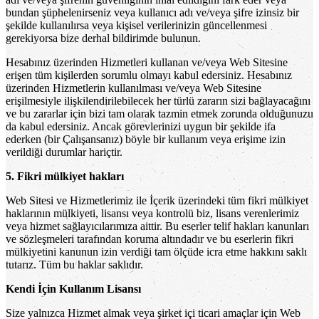
bundan şüphelenirseniz veya kullanıcı adı ve/veya şifre izinsiz bir
şekilde kullanılırsa veya kişisel verilerinizin güncellenmesi
gerekiyorsa bize derhal bildirimde bulunun.
Hesabınız üzerinden Hizmetleri kullanan ve/veya Web Sitesine
erişen tüm kişilerden sorumlu olmayı kabul edersiniz. Hesabınız
üzerinden Hizmetlerin kullanılması ve/veya Web Sitesine
erişilmesiyle ilişkilendirilebilecek her türlü zararın sizi bağlayacağını
ve bu zararlar için bizi tam olarak tazmin etmek zorunda olduğunuzu
da kabul edersiniz. Ancak görevlerinizi uygun bir şekilde ifa
ederken (bir Çalışansanız) böyle bir kullanım veya erişime izin
verildiği durumlar hariçtir.
5. Fikri mülkiyet hakları
Web Sitesi ve Hizmetlerimiz ile İçerik üzerindeki tüm fikri mülkiyet
haklarının mülkiyeti, lisansı veya kontrolü biz, lisans verenlerimiz
veya hizmet sağlayıcılarımıza aittir. Bu eserler telif hakları kanunları
ve sözleşmeleri tarafından koruma altındadır ve bu eserlerin fikri
mülkiyetini kanunun izin verdiği tam ölçüde icra etme hakkını saklı
tutarız. Tüm bu haklar saklıdır.
Kendi İçin Kullanım Lisansı
Size yalnızca Hizmet almak veya şirket içi ticari amaçlar için Web