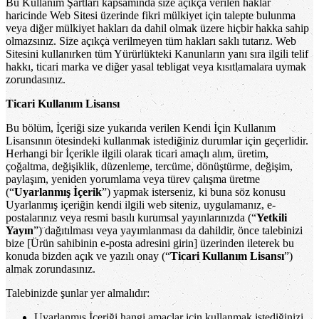
Bu Kullanım Şartları kapsamında size açıkça verilen haklar
haricinde Web Sitesi üzerinde fikri mülkiyet için talepte bulunma
veya diğer mülkiyet hakları da dahil olmak üzere hiçbir hakka sahip
olmazsınız. Size açıkça verilmeyen tüm hakları saklı tutarız. Web
Sitesini kullanırken tüm Yürürlükteki Kanunların yanı sıra ilgili telif
hakkı, ticari marka ve diğer yasal tebligat veya kısıtlamalara uymak
zorundasınız.
Ticari Kullanım Lisansı
Bu bölüm, İçeriği size yukarıda verilen Kendi İçin Kullanım
Lisansının ötesindeki kullanmak istediğiniz durumlar için geçerlidir.
Herhangi bir İçerikle ilgili olarak ticari amaçlı alım, üretim,
çoğaltma, değişiklik, düzenleme, tercüme, dönüştürme, değişim,
paylaşım, yeniden yorumlama veya türev çalışma üretme
(“
Uyarlanmış İçerik
”) yapmak isterseniz, ki buna söz konusu
Uyarlanmış içeriğin kendi ilgili web siteniz, uygulamanız, e-
postalarınız veya resmi basılı kurumsal yayınlarınızda (“
Yetkili
Yayın
”) dağıtılması veya yayımlanması da dahildir, önce talebinizi
bize [Ürün sahibinin e-posta adresini girin] üzerinden ileterek bu
konuda bizden açık ve yazılı onay (“
Ticari Kullanım Lisansı
”)
almak zorundasınız.
Talebinizde şunlar yer almalıdır:
Uyarlanmış İçeriği hangi amaçlar için kullanmak istediğinizi