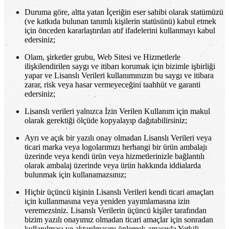
Duruma göre, altta yatan İçeriğin eser sahibi olarak statümüzü
(ve katkıda bulunan tanımlı kişilerin statüsünü) kabul etmek
için önceden kararlaştırılan atıf ifadelerini kullanmayı kabul
edersiniz;
Olam, şirketler grubu, Web Sitesi ve Hizmetlerle
ilişkilendirilen saygı ve itibarı korumak için bizimle işbirliği
yapar ve Lisanslı Verileri kullanımınızın bu saygı ve itibara
zarar, risk veya hasar vermeyeceğini taahhüt ve garanti
edersiniz;
Lisanslı verileri yalnızca İzin Verilen Kullanım için makul
olarak gerektiği ölçüde kopyalayıp dağıtabilirsiniz;
Ayrı ve açık bir yazılı onay olmadan Lisanslı Verileri veya
ticari marka veya logolarımızı herhangi bir ürün ambalajı
üzerinde veya kendi ürün veya hizmetlerinizle bağlantılı
olarak ambalaj üzerinde veya ürün hakkında iddialarda
bulunmak için kullanamazsınız;
Hiçbir üçüncü kişinin Lisanslı Verileri kendi ticari amaçları
için kullanmasına veya yeniden yayımlamasına izin
veremezsiniz. Lisanslı Verilerin üçüncü kişiler tarafından
bizim yazılı onayımız olmadan ticari amaçlar için sonradan
kullanılması ve aktarılmasını önlemek amacıyla Yetkili