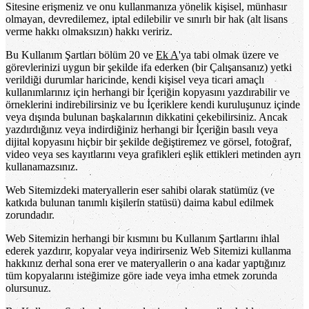
Sitesine erişmeniz ve onu kullanmanıza yönelik kişisel, münhasır
olmayan, devredilemez, iptal edilebilir ve sınırlı bir hak (alt lisans
verme hakkı olmaksızın) hakkı veririz.
Bu Kullanım Şartları bölüm 20 ve
Ek A
'ya tabi olmak üzere ve
görevlerinizi uygun bir şekilde ifa ederken (bir Çalışansanız) yetki
verildiği durumlar haricinde, kendi kişisel veya ticari amaçlı
kullanımlarınız için herhangi bir İçeriğin kopyasını yazdırabilir ve
örneklerini indirebilirsiniz ve bu İçeriklere kendi kuruluşunuz içinde
veya dışında bulunan başkalarının dikkatini çekebilirsiniz. Ancak
yazdırdığınız veya indirdiğiniz herhangi bir İçeriğin basılı veya
dijital kopyasını hiçbir bir şekilde değiştiremez ve görsel, fotoğraf,
video veya ses kayıtlarını veya grafikleri eşlik ettikleri metinden ayrı
kullanamazsınız.
Web Sitemizdeki materyallerin eser sahibi olarak statümüz (ve
katkıda bulunan tanımlı kişilerin statüsü) daima kabul edilmek
zorundadır.
Web Sitemizin herhangi bir kısmını bu Kullanım Şartlarını ihlal
ederek yazdırır, kopyalar veya indirirseniz Web Sitemizi kullanma
hakkınız derhal sona erer ve materyallerin o ana kadar yaptığınız
tüm kopyalarını isteğimize göre iade veya imha etmek zorunda
olursunuz.