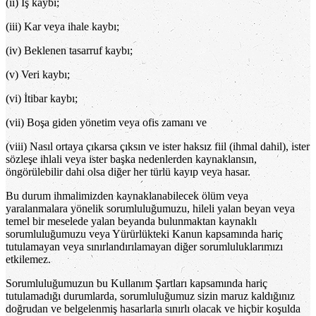
(ii) İş kaybı;
(iii) Kar veya ihale kaybı;
(iv) Beklenen tasarruf kaybı;
(v) Veri kaybı;
(vi) İtibar kaybı;
(vii) Boşa giden yönetim veya ofis zamanı ve
(viii) Nasıl ortaya çıkarsa çıksın ve ister haksız fiil (ihmal dahil), ister
sözleşe ihlali veya ister başka nedenlerden kaynaklansın,
öngörülebilir dahi olsa diğer her türlü kayıp veya hasar.
Bu durum ihmalimizden kaynaklanabilecek ölüm veya
yaralanmalara yönelik sorumluluğumuzu, hileli yalan beyan veya
temel bir meselede yalan beyanda bulunmaktan kaynaklı
sorumluluğumuzu veya Yürürlükteki Kanun kapsamında hariç
tutulamayan veya sınırlandırılamayan diğer sorumluluklarımızı
etkilemez.
Sorumluluğumuzun bu Kullanım Şartları kapsamında hariç
tutulamadığı durumlarda, sorumluluğumuz sizin maruz kaldığınız
doğrudan ve belgelenmiş hasarlarla sınırlı olacak ve hiçbir koşulda