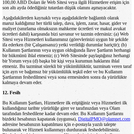
100,00 ABD Doları ile Web Sitesi veya ilgili Hizmetlere erişim için
son altı ayda ödediğiniz tutardan düşük olanını aşmayacaktır.
Aşağıdakilerden kaynaklı veya aşağıdakilerle bağlantılı olarak
maruz kaldığımız her türlü talep, dava, işlem, zarar, hasar, gider ve
maliyet (sınırlama olmaksızın mahkeme ücretleri ve makul avukat
ücretleri dahil) karşısında bizi savunur ve tazmin edersiniz: (a) Web
Sitesi veya Hizmetleri kullanımınız (görevlerinizi uygun bir şekilde
ifa ederken (bir Çalışansanız) yetki verildiği durumlar hariçtir); (b)
Kullanım Şartlarının veya uygun olduğunda İlave Şartların herhangi
bir hükmünü ihlal etmeniz; (c) Web Sitesinde paylaştığınız herhangi
bir Yorum veya (d) başka bir kişi veya kurumun haklarını ihlal
etmeniz. Bu tazminat sürekli bir yükümlülüktür, tazminatı veren taraf
için ayrı ve bağımsız bir yükümlülük teşkil eder ve bu Kullanım
Şartlarının feshedilmesi veya sona ermesinden sonra da yürürlükte
kalmaya devam eder.
12. Fesih
Bu Kullanım Şartları, Hizmetlere ilk eriştiğiniz veya Hizmetleri ilk
kullandığınız tarihte yürürlüğe girer ve tarafınızdan veya Olam
tarafından feshedilene kadar devam eder. Bu Kullanım Şartlarını
bizdeki hesabınızı kapatarak (uygunsa),
DigitalPMO@olamnet.com
adresine hesabınızın kapatılması için e-postayla yazılı talepte
bulunarak ve Hizmeti kullanmayı durdurarak feshedebilirsiniz.