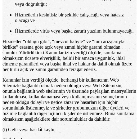
veya doğruluğu;
Hizmetlerin kesintisiz bir şekilde çalışacağı veya hatasız
olacağı ve
Hizmetlerde virüs veya başka zararlı yazılım bulunmayacağı.
Hizmetler “olduğu gibi”, “mevcut haliyle” ve “tüm arızalarıyla
birlikte” esasına göre açık veya zımni hiçbir garanti olmadan
sunulur. Yürürlükteki Kanunlar izin verdiği ölçüde, sınırlama
olmaksızın ticarete elverişlilik, belirli bir amaca uygunluk, ihlal
etmeme garantileri veya başka ihlal ve haklar da dahil olmak üzere
her türlü açık ve zımni garantiden feragat ederiz.
Kanunlar izin verdiği ölçüde, herhangi bir kullanıcının Web
Sitemizle bağlantılı olarak neden olduğu veya Web Sitemizin,
onunla bağlantılı web sitelerinin ve üzerinde paylaşılan materyallerin
kullanılması, kullanılamaması veya kullanılmasının sonuçlarının
neden olduğu dolaylı ve netice zarar ve hasarları için hiçbir
sorumluluk üstlenmeyiz ve şirketler grubumuzun diğer üyeleri ve
bizimle bağlantılı diğer üçüncü kişiler de üstlenmez. Buna sınırlama
olmaksızın aşağıdakilere dair sorumluluklar da dahildir:
(i) Gelir veya hasılat kaybı;