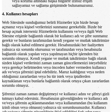
veya koruma altındaki başka bilgilere izinsiz erişim
sağlayamaz ve sağlama girişiminde bulunamazsınız.
4. Kullanıcı hesapları
Web Sitesinde sunduğumuz belirli Hizmetler için bizde hesap
açmanız veya kişisel verilerinizi sunmanız gerekebilir. Bizde bir
hesap açmak isterseniz Hizmetlerin kullanımı ve/veya ilgili Web
Sitesine erişimle bağlantılı olarak bir kullanıcı adı ve şifre sunmanız
gerekir ve bunların tarafımızdan kendi yegane ve mutlak takdirimize
bağlı olarak kabul edilmesi gerekir. Hesabınızdaki her faaliyetten
yalnızca siz sorumlu olursunuz ve tarafınızdan veya hesabınızla
bağlantılı olarak yapılan veya yapılmayan hiçbir işlemden biz
sorumlu olmayız. Kendi yegane ve mutlak takdirimize bağlı olarak
sizden kişisel verilerinizi zaman zaman güncellemenizi isteyebiliriz
veya gerekçe belirtmeden veya önceden haber vermeden kullanıcı
adı ve/veya şifrenizi iptal edebiliriz. Maruz kaldığınız veya neden
olduğunuz zararlardan veya bu tür istek veya iptallerden
kaynaklanan veya bunlarla bağlantılı olarak ortaya çıkan zararlardan
sorumlu olmayız.
Şifrenizi zaman zaman değiştirmeyi ve kullanıcı adını ve şifreyi gizli
tutmayı kabul edersiniz. Hesabınızın güvenliğinden ve kullanıcı adı
ve/veya şifrenin açıklanmasından veya kullanımından (bu kullanım
izinli olsun veya olmasın) yalnızca siz sorumlusunuzdur. Kullanıcı
adı ve/veya şifrenin güvenliğinin ihlal edildiğini fark eder veya