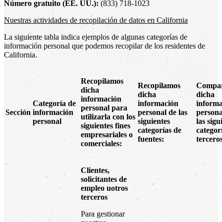
Número gratuito (EE. UU.):
(833) 718-1023
Nuestras actividades de recopilación de datos en California
La siguiente tabla indica ejemplos de algunas categorías de
información personal que podemos recopilar de los residentes de
California.
Recopilamos
Recopilamos
Compar
dicha
dicha
dicha
información
Categoría de
información
inform
personal para
Sección
información
personal de las
persona
utilizarla con los
personal
siguientes
las sigu
siguientes fines
categorías de
categor
empresariales o
fuentes:
tercero
comerciales:
Clientes,
solicitantes de
empleo uotros
terceros
Para gestionar