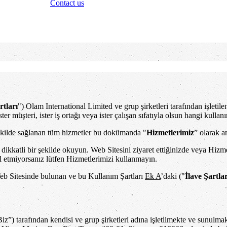
Contact us
tları
") Olam International Limited ve grup şirketleri tarafından işletil
, ister müşteri, ister iş ortağı veya ister çalışan sıfatıyla olsun hangi kul
ekilde sağlanan tüm hizmetler bu dokümanda "
Hizmetlerimiz
” olarak an
ikkatli bir şekilde okuyun. Web Sitesini ziyaret ettiğinizde veya Hizm
l etmiyorsanız lütfen Hizmetlerimizi kullanmayın.
n Web Sitesinde bulunan ve bu Kullanım Şartları
Ek A
’daki ("
İlave Şartla
z”) tarafından kendisi ve grup şirketleri adına işletilmekte ve sunulma