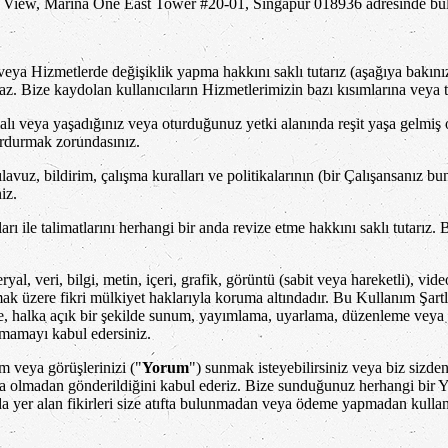
its View, Marina One East Tower #20-01, Singapur 018936 adresinde bu
a Hizmetlerde değişiklik yapma hakkını saklı tutarız (aşağıya bakınız
. Bize kaydolan kullanıcıların Hizmetlerimizin bazı kısımlarına veya ta
lı veya yaşadığınız veya oturduğunuz yetki alanında reşit yaşa gelmiş 
urdurmak zorundasınız.
lavuz, bildirim, çalışma kuralları ve politikalarının (bir Çalışansanız bu
iz.
aları ile talimatlarını herhangi bir anda revize etme hakkını saklı tutar
 veri, bilgi, metin, içeri, grafik, görüntü (sabit veya hareketli), video,
lmak üzere fikri mülkiyet haklarıyla koruma altındadır. Bu Kullanım Şartla
etme, halka açık bir şekilde sunum, yayımlama, uyarlama, düzenleme veya
şmamayı kabul edersiniz.
m veya görüşlerinizi ("
Yorum
") sunmak isteyebilirsiniz veya biz sizd
a olmadan gönderildiğini kabul ederiz. Bize sunduğunuz herhangi bir Y
er alan fikirleri size atıfta bulunmadan veya ödeme yapmadan kullan