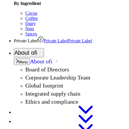
By Ingredient
Cocoa
Coffee
Dairy
Nuts
Spices
Private Label
Private Label
Private Label
About
ofi
About
ofi
Menu
Board of Directors
Corporate Leadership Team
Global footprint
Integrated supply chain
Ethics and compliance