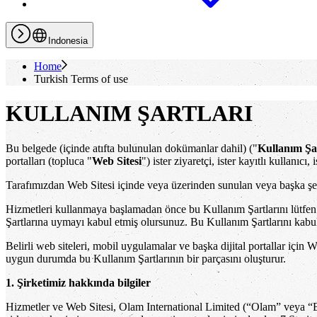
Indonesia
Home
Turkish Terms of use
KULLANIM ŞARTLARI
Bu belgede (içinde atıfta bulunulan dokümanlar dahil) ("
Kullanım Şar
portalları (topluca "
Web Sitesi
") ister ziyaretçi, ister kayıtlı kullanıcı
Tarafımızdan Web Sitesi içinde veya üzerinden sunulan veya başka ş
Hizmetleri kullanmaya başlamadan önce bu Kullanım Şartlarını lütfen d
Şartlarına uymayı kabul etmiş olursunuz. Bu Kullanım Şartlarını kabu
Belirli web siteleri, mobil uygulamalar ve başka dijital portallar içi
uygun durumda bu Kullanım Şartlarının bir parçasını oluşturur.
1. Şirketimiz hakkında bilgiler
Hizmetler ve Web Sitesi, Olam International Limited (“Olam” veya “Bi