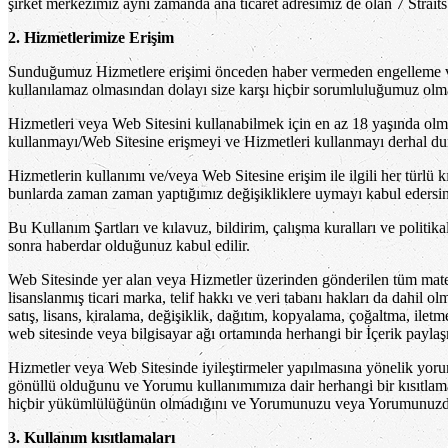
şirket merkezimiz aynı zamanda ana ticaret adresimiz de olan 7 Stra
2. Hizmetlerimize Erişim
Sunduğumuz Hizmetlere erişimi önceden haber vermeden engelleme vey
kullanılamaz olmasından dolayı size karşı hiçbir sorumluluğumuz olmaz
Hizmetleri veya Web Sitesini kullanabilmek için en az 18 yaşında olma
kullanmayı/Web Sitesine erişmeyi ve Hizmetleri kullanmayı derhal d
Hizmetlerin kullanımı ve/veya Web Sitesine erişim ile ilgili her türlü kı
bunlarda zaman zaman yaptığımız değişikliklere uymayı kabul edersin
Bu Kullanım Şartları ve kılavuz, bildirim, çalışma kuralları ve politik
sonra haberdar olduğunuz kabul edilir.
Web Sitesinde yer alan veya Hizmetler üzerinden gönderilen tüm materyal,
lisanslanmış ticari marka, telif hakkı ve veri tabanı hakları da dahil o
satış, lisans, kiralama, değişiklik, dağıtım, kopyalama, çoğaltma, il
web sitesinde veya bilgisayar ağı ortamında herhangi bir İçerik payla
Hizmetler veya Web Sitesinde iyileştirmeler yapılmasına yönelik yoru
gönüllü olduğunu ve Yorumu kullanımımıza dair herhangi bir kısıtlam
hiçbir yükümlülüğünün olmadığını ve Yorumunuzu veya Yorumunuzda y
3. Kullanım kısıtlamaları