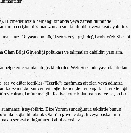
lunmaktadır.
). Hizmetlerimizin herhangi bir anda veya zaman diliminde
mamına erişimini zaman zaman sınırlandırabilir veya kısıtlayabiliriz.
olmalısınız. 18 yaşından küçükseniz veya reşit değilseniz Web Sitesini
na Olam Bilgi Güvenliği politikası ve talimatları dahildir) yanı sıra,
ız. Bu belgelerde yapılan değişikliklerden Web Sitesinde yayımlandıktan
 ses ve diğer içerikler ("
İçerik
") tarafımıza ait olan veya adımıza
rı kapsamında izin verilen haller haricinde herhangi bir İçerikle ilgili
 türev çalışmalar üretme gibi faaliyetlerde bulunmamayı ve başka bir
en sunmanızı isteyebiliriz. Bize Yorum sunduğunuz takdirde bunun
orumla bağlantılı olarak Olam’ın güvene dayalı veya başka türlü
makta serbest olduğumuzu kabul edersiniz.