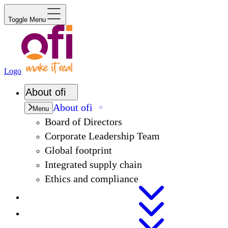
Toggle Menu
Logo
About
ofi
About
ofi
Menu
Board of Directors
Corporate Leadership Team
Global footprint
Integrated supply chain
Ethics and compliance