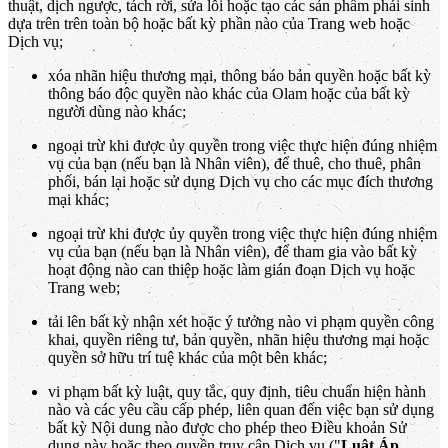
thuật, dịch ngược, tách rời, sửa lỗi hoặc tạo các sản phẩm phái sinh
dựa trên trên toàn bộ hoặc bất kỳ phần nào của Trang web hoặc
Dịch vụ;
xóa nhãn hiệu thương mại, thông báo bản quyền hoặc bất kỳ
thông báo độc quyền nào khác của Olam hoặc của bất kỳ
người dùng nào khác;
ngoại trừ khi được ủy quyền trong việc thực hiện đúng nhiệm
vụ của bạn (nếu bạn là Nhân viên), để thuê, cho thuê, phân
phối, bán lại hoặc sử dụng Dịch vụ cho các mục đích thương
mại khác;
ngoại trừ khi được ủy quyền trong việc thực hiện đúng nhiệm
vụ của bạn (nếu bạn là Nhân viên), để tham gia vào bất kỳ
hoạt động nào can thiệp hoặc làm gián đoạn Dịch vụ hoặc
Trang web;
tải lên bất kỳ nhận xét hoặc ý tưởng nào vi phạm quyền công
khai, quyền riêng tư, bản quyền, nhãn hiệu thương mại hoặc
quyền sở hữu trí tuệ khác của một bên khác;
vi phạm bất kỳ luật, quy tắc, quy định, tiêu chuẩn hiện hành
nào và các yêu cầu cấp phép, liên quan đến việc bạn sử dụng
bất kỳ Nội dung nào được cho phép theo Điều khoản Sử
dụng này hoặc theo quyền truy cập Dịch vụ ("
Luật Áp