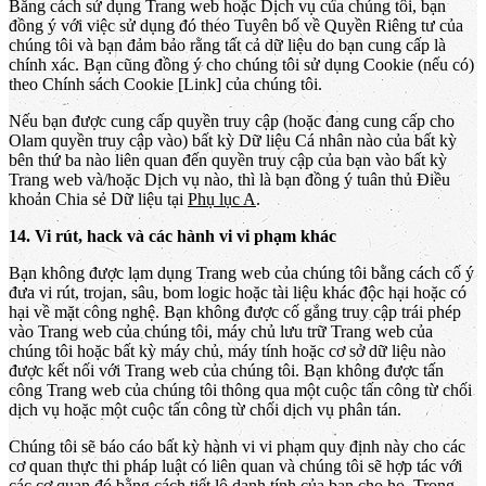
Bằng cách sử dụng Trang web hoặc Dịch vụ của chúng tôi, bạn
đồng ý với việc sử dụng đó theo Tuyên bố về Quyền Riêng tư của
chúng tôi và bạn đảm bảo rằng tất cả dữ liệu do bạn cung cấp là
chính xác. Bạn cũng đồng ý cho chúng tôi sử dụng Cookie (nếu có)
theo Chính sách Cookie [Link] của chúng tôi.
Nếu bạn được cung cấp quyền truy cập (hoặc đang cung cấp cho
Olam quyền truy cập vào) bất kỳ Dữ liệu Cá nhân nào của bất kỳ
bên thứ ba nào liên quan đến quyền truy cập của bạn vào bất kỳ
Trang web và/hoặc Dịch vụ nào, thì là bạn đồng ý tuân thủ Điều
khoản Chia sẻ Dữ liệu tại
Phụ lục A
.
14. Vi rút, hack và các hành vi vi phạm khác
Bạn không được lạm dụng Trang web của chúng tôi bằng cách cố ý
đưa vi rút, trojan, sâu, bom logic hoặc tài liệu khác độc hại hoặc có
hại về mặt công nghệ. Bạn không được cố gắng truy cập trái phép
vào Trang web của chúng tôi, máy chủ lưu trữ Trang web của
chúng tôi hoặc bất kỳ máy chủ, máy tính hoặc cơ sở dữ liệu nào
được kết nối với Trang web của chúng tôi. Bạn không được tấn
công Trang web của chúng tôi thông qua một cuộc tấn công từ chối
dịch vụ hoặc một cuộc tấn công từ chối dịch vụ phân tán.
Chúng tôi sẽ báo cáo bất kỳ hành vi vi phạm quy định này cho các
cơ quan thực thi pháp luật có liên quan và chúng tôi sẽ hợp tác với
các cơ quan đó bằng cách tiết lộ danh tính của bạn cho họ. Trong