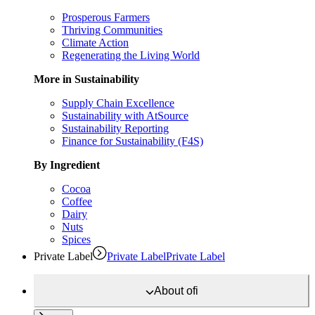
Prosperous Farmers
Thriving Communities
Climate Action
Regenerating the Living World
More in Sustainability
Supply Chain Excellence
Sustainability with AtSource
Sustainability Reporting
Finance for Sustainability (F4S)
By Ingredient
Cocoa
Coffee
Dairy
Nuts
Spices
Private Label
Private Label
Private Label
About
ofi