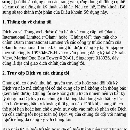
sung
") có thể áp dụng cho các trang web, ứng dụng di động cụ thể
và các cổng thông tin kỹ thuật số khác. Nếu có thể, Điều khoản Bổ
sung sẽ tạo thành một phần của Điều khoản Sử dụng này.
1. Thông tin về chúng tôi
Dịch vụ và Trang web được điều hành và cung cấp bởi Olam
International Limited (“Olam” hoặc “Chúng tôi”) thay mặt cho
chính Olam International Limited và các công ty thuộc nhóm của
Olam International Limited. Chúng tôi được đăng ký tại Singapore
theo số công ty 199504676-H và có văn phòng đăng ký tại 7 Straits
View, Marina One East Tower # 20-01, Singapore 018936, đây
cũng là địa chỉ giao dịch chính của chúng tôi.
2. Truy cập Dịch vụ của chúng tôi
Chúng tôi có quyền thu hồi quyền truy cập hoặc sửa đổi bất kỳ
Dịch vụ nào mà chúng tôi có thể cung cấp mà không cần thông báo
(xem bên dưới). Chúng tôi sẽ không chịu trách nhiệm nếu vì bất kỳ
lý do gì mà Dịch vụ của chúng tôi không khả dụng vào bất kỳ lúc
nào hoặc trong bất kỳ khoảng thời gian nào. Đôi khi, chúng tôi có
thể giới hạn hoặc hạn chế quyền truy cập vào một số phần của Dịch
vụ của chúng tôi hoặc toàn bộ Dịch vụ của chúng tôi đối với những
người dùng đã đăng ký với chúng tôi.
Bạn phải từ 18 tuổi trở lên hoặc đã đủ tuổi thành niên trong khu vực