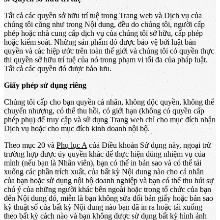
Tất cả các quyền sở hữu trí tuệ trong Trang web và Dịch vụ của
chúng tôi cũng như trong Nội dung, đều do chúng tôi, người cấp
phép hoặc nhà cung cấp dịch vụ của chúng tôi sở hữu, cấp phép
hoặc kiểm soát. Những sản phẩm đó được bảo vệ bởi luật bản
quyền và các hiệp ước trên toàn thế giới và chúng tôi có quyền thực
thi quyền sở hữu trí tuệ của nó trong phạm vi tối đa của pháp luật.
Tất cả các quyền đó được bảo lưu.
Giấy phép sử dụng riêng
Chúng tôi cấp cho bạn quyền cá nhân, không độc quyền, không thể
chuyển nhượng, có thể thu hồi, có giới hạn (không có quyền cấp
phép phụ) để truy cập và sử dụng Trang web chỉ cho mục đích nhận
Dịch vụ hoặc cho mục đích kinh doanh nội bộ.
Theo mục 20 và
Phụ lục A
của Điều khoản Sử dụng này, ngoại trừ
trường hợp được ủy quyền khác để thực hiện đúng nhiệm vụ của
mình (nếu bạn là Nhân viên), bạn có thể in bản sao và có thể tải
xuống các phần trích xuất, của bất kỳ Nội dung nào cho cá nhân
của bạn hoặc sử dụng nội bộ doanh nghiệp và bạn có thể thu hút sự
chú ý của những người khác bên ngoài hoặc trong tổ chức của bạn
đến Nội dung đó, miễn là bạn không sửa đổi bản giấy hoặc bản sao
kỹ thuật số của bất kỳ Nội dung nào bạn đã in ra hoặc tải xuống
theo bất kỳ cách nào và bạn không được sử dụng bất kỳ hình ảnh