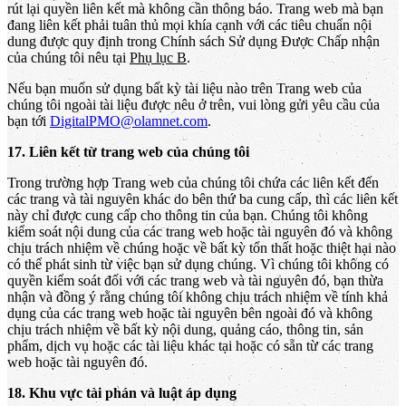
rút lại quyền liên kết mà không cần thông báo. Trang web mà bạn
đang liên kết phải tuân thủ mọi khía cạnh với các tiêu chuẩn nội
dung được quy định trong Chính sách Sử dụng Được Chấp nhận
của chúng tôi nêu tại
Phụ lục B
.
Nếu bạn muốn sử dụng bất kỳ tài liệu nào trên Trang web của
chúng tôi ngoài tài liệu được nêu ở trên, vui lòng gửi yêu cầu của
bạn tới
DigitalPMO@olamnet.com
.
17. Liên kết từ trang web của chúng tôi
Trong trường hợp Trang web của chúng tôi chứa các liên kết đến
các trang và tài nguyên khác do bên thứ ba cung cấp, thì các liên kết
này chỉ được cung cấp cho thông tin của bạn. Chúng tôi không
kiểm soát nội dung của các trang web hoặc tài nguyên đó và không
chịu trách nhiệm về chúng hoặc về bất kỳ tổn thất hoặc thiệt hại nào
có thể phát sinh từ việc bạn sử dụng chúng. Vì chúng tôi không có
quyền kiểm soát đối với các trang web và tài nguyên đó, bạn thừa
nhận và đồng ý rằng chúng tôi không chịu trách nhiệm về tính khả
dụng của các trang web hoặc tài nguyên bên ngoài đó và không
chịu trách nhiệm về bất kỳ nội dung, quảng cáo, thông tin, sản
phẩm, dịch vụ hoặc các tài liệu khác tại hoặc có sẵn từ các trang
web hoặc tài nguyên đó.
18. Khu vực tài phán và luật áp dụng