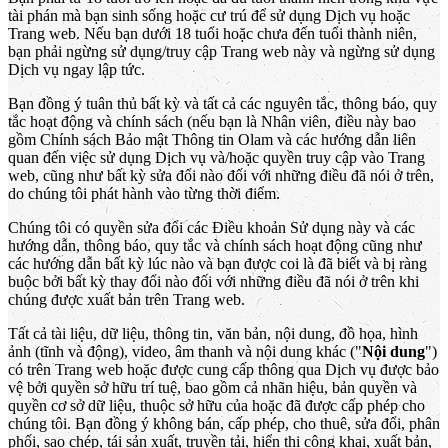
tài phán mà bạn sinh sống hoặc cư trú để sử dụng Dịch vụ hoặc
Trang web. Nếu bạn dưới 18 tuổi hoặc chưa đến tuổi thành niên,
bạn phải ngừng sử dụng/truy cập Trang web này và ngừng sử dụng
Dịch vụ ngay lập tức.
Bạn đồng ý tuân thủ bất kỳ và tất cả các nguyên tắc, thông báo, quy
tắc hoạt động và chính sách (nếu bạn là Nhân viên, điều này bao
gồm Chính sách Bảo mật Thông tin Olam và các hướng dẫn liên
quan đến việc sử dụng Dịch vụ và/hoặc quyền truy cập vào Trang
web, cũng như bất kỳ sửa đổi nào đối với những điều đã nói ở trên,
do chúng tôi phát hành vào từng thời điểm.
Chúng tôi có quyền sửa đổi các Điều khoản Sử dụng này và các
hướng dẫn, thông báo, quy tắc và chính sách hoạt động cũng như
các hướng dẫn bất kỳ lúc nào và bạn được coi là đã biết và bị ràng
buộc bởi bất kỳ thay đổi nào đối với những điều đã nói ở trên khi
chúng được xuất bản trên Trang web.
Tất cả tài liệu, dữ liệu, thông tin, văn bản, nội dung, đồ họa, hình
ảnh (tĩnh và động), video, âm thanh và nội dung khác ("
Nội dung
")
có trên Trang web hoặc được cung cấp thông qua Dịch vụ được bảo
vệ bởi quyền sở hữu trí tuệ, bao gồm cả nhãn hiệu, bản quyền và
quyền cơ sở dữ liệu, thuộc sở hữu của hoặc đã được cấp phép cho
chúng tôi. Bạn đồng ý không bán, cấp phép, cho thuê, sửa đổi, phân
phối, sao chép, tái sản xuất, truyền tải, hiển thị công khai, xuất bản,