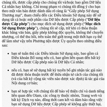
chúng tôi, được cấp phép cho chúng tôi và/hoặc bao gồm Dữ liệu
Cá nhân hay không. Chỉ trong phạm vi chúng tôi đồng ý cho bạn
theo một văn bản được đánh dấu rõ ràng là “Giấy phép Sử dụng
Thương mại”, tham chiếu đến các Điều khoản Sử dụng này để sử
dụng tất cả hoặc một phần của Dữ liệu được Cấp phép (“
Dữ liệu
được Cấp phép
”) cho mục đích sử dụng được phép (“
Mục đích
Sử dụng Được phép
”), chúng tôi sẽ cấp, trừ khi có thỏa thuận
khác bằng văn bản, giấy phép không độc quyền, không thể chuyển
nhượng, có thể thu hồi, trên toàn thế giới trong một thời hạn cụ thể
để làm như vậy trên Phương tiện được Ủy quyền theo những điều
sau:
bạn sẽ tuân thủ các Điều khoản Sử dụng này, bao gồm cả
Điều khoản Bổ sung nếu có, bao gồm liên quan đến bất kỳ
Dữ liệu được Cấp phép nào là Dữ liệu Cá nhân;
nếu có, bạn sẽ sử dụng bất kỳ tuyên bố ghi nhận tác giả nào
đã được thỏa thuận trước để thừa nhận tư cách của chúng tôi
(và của bất kỳ cộng tác viên nào được xác định) là tác giả của
Nội dung cơ bản;
bạn sẽ hợp tác với chúng tôi để bảo vệ thiện chí và danh tiếng
liên quan đến Olam, các công ty thuộc nhóm, Trang web và
bất kỳ Dịch vụ nào, đồng thời cam kết và đảm bảo rằng việc
bạn sử dụng Dữ liệu được Cấp phép sẽ không gây thiệt hại,