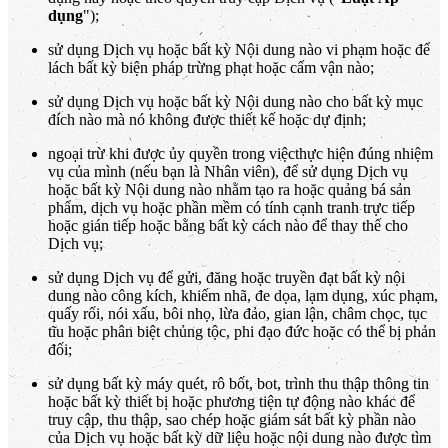
dụng
");
sử dụng Dịch vụ hoặc bất kỳ Nội dung nào vi phạm hoặc để
lách bất kỳ biện pháp trừng phạt hoặc cấm vận nào;
sử dụng Dịch vụ hoặc bất kỳ Nội dung nào cho bất kỳ mục
đích nào mà nó không được thiết kế hoặc dự định;
ngoại trừ khi được ủy quyền trong việcthực hiện đúng nhiệm
vụ của mình (nếu bạn là Nhân viên), để sử dụng Dịch vụ
hoặc bất kỳ Nội dung nào nhằm tạo ra hoặc quảng bá sản
phẩm, dịch vụ hoặc phần mềm có tính cạnh tranh trực tiếp
hoặc gián tiếp hoặc bằng bất kỳ cách nào để thay thế cho
Dịch vụ;
sử dụng Dịch vụ để gửi, đăng hoặc truyền đạt bất kỳ nội
dung nào công kích, khiếm nhã, đe dọa, lạm dụng, xúc phạm,
quấy rối, nói xấu, bôi nhọ, lừa đảo, gian lận, châm chọc, tục
tĩu hoặc phân biệt chủng tộc, phi đạo đức hoặc có thể bị phản
đối;
sử dụng bất kỳ máy quét, rô bốt, bot, trình thu thập thông tin
hoặc bất kỳ thiết bị hoặc phương tiện tự động nào khác để
truy cập, thu thập, sao chép hoặc giám sát bất kỳ phần nào
của Dịch vụ hoặc bất kỳ dữ liệu hoặc nội dung nào được tìm