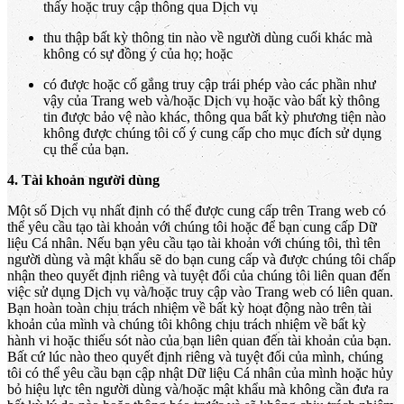
thấy hoặc truy cập thông qua Dịch vụ
thu thập bất kỳ thông tin nào về người dùng cuối khác mà
không có sự đồng ý của họ; hoặc
có được hoặc cố gắng truy cập trái phép vào các phần như
vậy của Trang web và/hoặc Dịch vụ hoặc vào bất kỳ thông
tin được bảo vệ nào khác, thông qua bất kỳ phương tiện nào
không được chúng tôi cố ý cung cấp cho mục đích sử dụng
cụ thể của bạn.
4. Tài khoản người dùng
Một số Dịch vụ nhất định có thể được cung cấp trên Trang web có
thể yêu cầu tạo tài khoản với chúng tôi hoặc để bạn cung cấp Dữ
liệu Cá nhân. Nếu bạn yêu cầu tạo tài khoản với chúng tôi, thì tên
người dùng và mật khẩu sẽ do bạn cung cấp và được chúng tôi chấp
nhận theo quyết định riêng và tuyệt đối của chúng tôi liên quan đến
việc sử dụng Dịch vụ và/hoặc truy cập vào Trang web có liên quan.
Bạn hoàn toàn chịu trách nhiệm về bất kỳ hoạt động nào trên tài
khoản của mình và chúng tôi không chịu trách nhiệm về bất kỳ
hành vi hoặc thiếu sót nào của bạn liên quan đến tài khoản của bạn.
Bất cứ lúc nào theo quyết định riêng và tuyệt đối của mình, chúng
tôi có thể yêu cầu bạn cập nhật Dữ liệu Cá nhân của mình hoặc hủy
bỏ hiệu lực tên người dùng và/hoặc mật khẩu mà không cần đưa ra