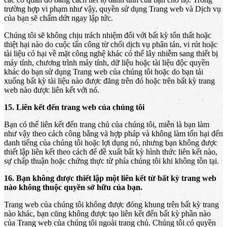
trường hợp vi phạm như vậy, quyền sử dụng Trang web và Dịch vụ
của bạn sẽ chấm dứt ngay lập tức.
Chúng tôi sẽ không chịu trách nhiệm đối với bất kỳ tổn thất hoặc
thiệt hại nào do cuộc tấn công từ chối dịch vụ phân tán, vi rút hoặc
tài liệu có hại về mặt công nghệ khác có thể lây nhiễm sang thiết bị
máy tính, chương trình máy tính, dữ liệu hoặc tài liệu độc quyền
khác do bạn sử dụng Trang web của chúng tôi hoặc do bạn tải
xuống bất kỳ tài liệu nào được đăng trên đó hoặc trên bất kỳ trang
web nào được liên kết với nó.
15. Liên kết đến trang web của chúng tôi
Bạn có thể liên kết đến trang chủ của chúng tôi, miễn là bạn làm
như vậy theo cách công bằng và hợp pháp và không làm tổn hại đến
danh tiếng của chúng tôi hoặc lợi dụng nó, nhưng bạn không được
thiết lập liên kết theo cách để đề xuất bất kỳ hình thức liên kết nào,
sự chấp thuận hoặc chứng thực từ phía chúng tôi khi không tồn tại.
16. Bạn không được thiết lập một liên kết từ bất kỳ trang web
nào không thuộc quyền sở hữu của bạn.
Trang web của chúng tôi không được đóng khung trên bất kỳ trang
nào khác, bạn cũng không được tạo liên kết đến bất kỳ phần nào
của Trang web của chúng tôi ngoài trang chủ. Chúng tôi có quyền