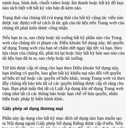
minh họa, hình ảnh, chuỗi video hoặc âm thanh hoặc bất kỳ đồ họa
nào tách biệt với bất kỳ văn bản đi kèm nào.
Trạng thái của chúng tôi (và trạng thái của bất kỳ cộng tác viên nào
được xác định) với tư cách là tác giả của tài liệu trên Trang web của
chúng tôi phải luôn được công nhận.
Nếu bạn in ra, sao chép hoặc tải xuống bất kỳ phần nào của Trang
web của chúng tôi vi phạm các Điều khoản Sử dụng này, thì quyền
sử dụng Trang web của bạn sẽ chấm dứt ngay lập tức và bạn, theo
lựa chọn của chúng tôi, phải trả lại hoặc hủy bất kỳ bản sao nào của
tài liệu bạn đã in ra, sao chép hoặc tải xuống.
Trừ khi được cấp rõ ràng cho bạn theo Điều khoản Sử dụng này,
bạn không có quyền, bao gồm bất kỳ khiếu nại nào đối với quyền
sở hữu trí tuệ hoặc các quyền sở hữu khác, trong Trang web và theo
đây chúng tôi bảo lưu tất cả các quyền không được cấp rõ ràng cho
bạn. Bạn phải tuân thủ tất cả Luật Áp dụng khi sử dụng Trang web
cũng như tất cả các thông báo hoặc hạn chế về bản quyền, nhãn
hiệu hoặc pháp lý hiện hành khác.
Giấy phép sử dụng thương mại
Phần này áp dụng cho bất kỳ mục đích sử dụng nào bạn muốn tạo
ra Nội dung ngoài Giấy phép Sử dụng Riêng được cấp ở trên. Nếu