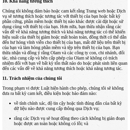
10. Khả năng tương thích
Chúng tôi không đảm bảo hoặc cam kết rằng Trang web hoặc Dịch
vụ sẽ tương thích hoặc tương tác với thiết bị của bạn hoặc bất kỳ
phần cứng, phần mềm hoặc thiết bị nào khác được cài đặt hoặc sử
dụng cùng với thiết bị của bạn. Hơn nữa, bạn thừa nhận rằng các
vấn đề về khả năng tương thích và khả năng tương tác có thể khiến
hiệu suất của thiết bị giảm hoặc mất hoàn toàn, đồng thời có thể dẫn
đến hư hỏng vĩnh viễn cho thiết bị của bạn, mất dữ liệu trên thiết bị
của bạn và làm hỏng phần mềm và tệp trên thiết bị của bạn. Bạn
thừa nhận và đồng ý rằng Olam và các công ty con, chi nhánh, đối
tác, nhà cung cấp và bên cấp phép của Olam sẽ không có trách
nhiệm đối với bạn về bất kỳ tổn thất nào do hoặc phát sinh liên quan
đến các vấn đề về khả năng tương thích hoặc khả năng tương tác.
11. Trách nhiệm của chúng tôi
Trong phạm vi được Luật hiện hành cho phép, chúng tôi sẽ không
đưa ra bất kỳ cam kết, điều kiện hoặc bảo đảm nào:
về tính chính xác, độ tin cậy hoặc tính đúng đắn của bất kỳ
dữ liệu nào được cung cấp thông qua Dịch vụ;
rằng các Dịch vụ sẽ hoạt động theo cách không bị gián đoạn
hoặc được an toàn hoặc không có lỗi; và