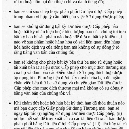
rủi ro hoặc tổn hại đến thiện chí và danh tiếng đó;
bạn sẽ chỉ sao chép hoặc phân phối Dữ liệu được Cấp phép
trong phạm vi hợp lý cần thiết cho việc Sử dụng Được phép;
bạn sẽ không sử dụng bất kỳ Dữ liệu được Cấp phép nào
hoặc bất kỳ nhãn hiệu hoặc biểu tượng nào của chúng tôi trên
bất kỳ bao bì sản phẩm nào hoặc để đưa ra bất kỳ khiếu nại
nào về sản phẩm hoặc hàng hóa có sẵn liên quan đến hàng
hóa hoặc dịch vụ của riêng bạn mà không có sự đồng ý rõ
ràng bằng văn bản của chúng tôi;
bạn sẽ không cho phép bất kỳ bên thứ ba nào sử dụng hoặc
tái xuất bản Dữ liệu được Cấp phép cho mục đích thương mại
của họ và đảm bảo các Điều khoản Sử dụng thích hợp được
áp dụng trên Phương tiện được Ủy quyền của bạn để ngăn
chặn việc bên thứ ba sử dụng và chuyển giao Dữ liệu được
Cấp phép cho mục đích thương mại mà không có sự đồng ý
bằng văn bản của chúng tôi; và
Khi chấm dứt hoặc hết hạn bất kỳ thời hạn đã thỏa thuận nào
mà bạn được cấp Giấy phép Sử dụng Thương mại, bạn sẽ
ngay lập tức (i) ngừng sử dụng Dữ liệu được Cấp phép, (ii)
nỗ lực hết sức để truy xuất tất cả các tài liệu đã xuất bản được
phân phối bằng Dữ liệu được Cấp phép và ( iii) tiêu hủy tất cả
các tài liệu đó và cung cấp cho Olam bằng chứng (chúng tôi