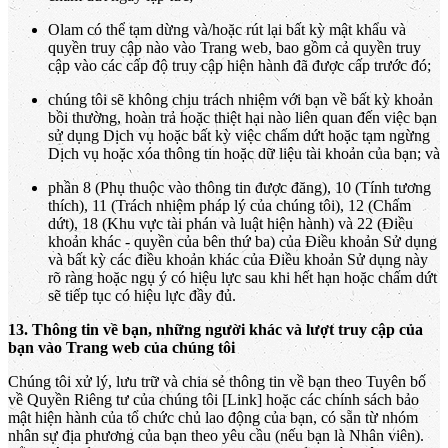
Olam có thể tạm dừng và/hoặc rút lại bất kỳ mật khẩu và
quyền truy cập nào vào Trang web, bao gồm cả quyền truy
cập vào các cấp độ truy cập hiện hành đã được cấp trước đó;
chúng tôi sẽ không chịu trách nhiệm với bạn về bất kỳ khoản
bồi thường, hoàn trả hoặc thiệt hại nào liên quan đến việc bạn
sử dụng Dịch vụ hoặc bất kỳ việc chấm dứt hoặc tạm ngừng
Dịch vụ hoặc xóa thông tin hoặc dữ liệu tài khoản của bạn; và
phần 8 (Phụ thuộc vào thông tin được đăng), 10 (Tính tương
thích), 11 (Trách nhiệm pháp lý của chúng tôi), 12 (Chấm
dứt), 18 (Khu vực tài phán và luật hiện hành) và 22 (Điều
khoản khác - quyền của bên thứ ba) của Điều khoản Sử dụng
và bất kỳ các điều khoản khác của Điều khoản Sử dụng này
rõ ràng hoặc ngụ ý có hiệu lực sau khi hết hạn hoặc chấm dứt
sẽ tiếp tục có hiệu lực đầy đủ.
13. Thông tin về bạn, những người khác và lượt truy cập của
bạn vào Trang web của chúng tôi
Chúng tôi xử lý, lưu trữ và chia sẻ thông tin về bạn theo Tuyên bố
về Quyền Riêng tư của chúng tôi [Link] hoặc các chính sách bảo
mật hiện hành của tổ chức chủ lao động của bạn, có sẵn từ nhóm
nhân sự địa phương của bạn theo yêu cầu (nếu bạn là Nhân viên).