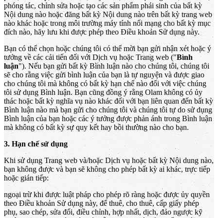
phóng tác, chỉnh sửa hoặc tạo các sản phẩm phái sinh của bất kỳ
Nội dung nào hoặc đăng bất kỳ Nội dung nào trên bất kỳ trang web
nào khác hoặc trong môi trường máy tính nối mạng cho bất kỳ mục
đích nào, hãy lưu khi được phép theo Điều khoản Sử dụng này.
Bạn có thể chọn hoặc chúng tôi có thể mời bạn gửi nhận xét hoặc ý
tưởng về các cải tiến đối với Dịch vụ hoặc Trang web ("
Bình
luận
"). Nếu bạn gửi bất kỳ Bình luận nào cho chúng tôi, chúng tôi
sẽ cho rằng việc gửi bình luận của bạn là tự nguyện và được giao
cho chúng tôi mà không có bất kỳ hạn chế nào đối với việc chúng
tôi sử dụng Bình luận. Bạn cũng đồng ý rằng Olam không có ủy
thác hoặc bất kỳ nghĩa vụ nào khác đối với bạn liên quan đến bất kỳ
Bình luận nào mà bạn gửi cho chúng tôi và chúng tôi tự do sử dụng
Bình luận của bạn hoặc các ý tưởng được phản ánh trong Bình luận
mà không có bất kỳ sự quy kết hay bồi thường nào cho bạn.
3. Hạn chế sử dụng
Khi sử dụng Trang web và/hoặc Dịch vụ hoặc bất kỳ Nội dung nào,
bạn không được và bạn sẽ không cho phép bất kỳ ai khác, trực tiếp
hoặc gián tiếp:
ngoại trừ khi được luật pháp cho phép rõ ràng hoặc được ủy quyền
theo Điều khoản Sử dụng này, để thuê, cho thuê, cấp giấy phép
phụ, sao chép, sửa đổi, điều chỉnh, hợp nhất, dịch, đảo ngược kỹ