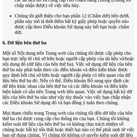
chấp nhận được) về việc tiêu hủy.
Chúng tôi giới thiệu cho bạn phần 12 (Chấm dứt) bên dưới,
phần này mô tả thời điểm bất kỳ giấy phép hoặc quyền nào
được cấp theo Điều khoản Sử dụng này hết hạn hoặc chấm
dứt.
6. Dữ liệu bên thứ ba
Một số Nội dung trên Trang web của chúng tôi được cấp phép cho
bạn trực tiếp từ chủ sở hữu hoặc người cấp phép của tài liệu và/hoặc
nội dung đó (dữ liệu của bên thứ ba). Việc sử dụng dữ liệu của bên
thứ ba này phải tuân theo các điều khoản và điều kiện khác được
quy định bởi chủ sở hữu hoặc người cấp phép có liên quan của dữ
liệu bên thứ ba đó. Nếu có thể, Điều khoản Bổ sung quy định các
dữ liệu khác nhau của bên thứ ba và các điều khoản và điều kiện
hiện hành có sẵn trên Trang web liên quan. Việc sử dụng bất kỳ dữ
liệu của bên thứ ba nào như vậy tùy thuộc vào việc bạn chấp nhận
các Điều khoản Sử dụng đó và bạn đồng ý tuân theo chúng.
Mọi tham chiếu trong Trang web của chúng tôi đến dữ liệu của bên
thứ ba chỉ được cung cấp cho thông tin của bạn. Chúng tôi không
kiểm soát dữ liệu của bên thứ ba và không chịu trách nhiệm về
chúng hoặc bất kỳ tổn thất hoặc thiệt hại nào có thể phát sinh từ việc
bạn sử dụng chúng. Vì chúng tôi không có quyền kiểm soát dữ liệu