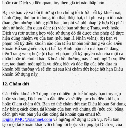
hoặc các Dịch vụ liên quan, tùy theo giá trị nào thấp hơn.
Bạn sẽ bảo vệ và bồi thường cho chúng tôi trước bất kỳ khiếu nại,
hành động, thủ tục tố tụng, tổn thất, thiệt hại, chi phí và phí tổn nào
(bao gồm nhưng không giới hạn, án phí và phí pháp lý hợp lý) phát
sinh từ hoặc liên quan đến: (a) việc bạn sử dụng Trang web hoặc
Dịch vụ (trừ trường hợp việc sử dụng đó đã được cho phép để thực
hiện đúng nhiệm vụ của bạn (nếu bạn là Nhân viên)); (b) bạn vi
phạm bất kỳ điều khoản nào của Điều khoản Sử dụng và các Điều
khoản Bổ sung nếu có; (c) bất kỳ Bình luận nào mà bạn đã đăng
trên Trang web; hoặc (d) bạn vi phạm bất kỳ quyền nào của một cá
nhân hoặc tổ chức khác. Khoản bồi thường này là một nghĩa vụ liên
tục, tạo thành một nghĩa vụ riêng biệt và độc lập của bên đưa ra
khoản bồi thường và sẽ tồn tại sau khi chấm dứt hoặc hết hạn Điều
khoản Sử dụng này.
12. Chấm dứt
Các Điều khoản Sử dụng này có hiệu lực kể từ ngày bạn truy cập
hoặc sử dụng Dịch vụ lần đầu tiên và sẽ tiếp tục cho đến khi bạn
hoặc Olam chấm dứt. Bạn có thể chấm dứt các Điều khoản Sử dụng
này bằng cách đóng tài khoản của bạn với chúng tôi (nếu có), bằng
cách gửi văn bản yêu cầu đóng tài khoản qua email tới
DigitalPMO@olamnet.com
và ngừng sử dụng Dịch vụ. Nếu bạn
tạo một tài khoản khác với chúng tôi hoặc sử dụng lại Dịch vụ của