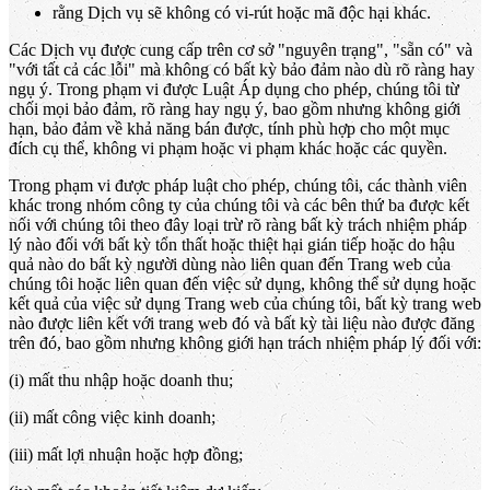
rằng Dịch vụ sẽ không có vi-rút hoặc mã độc hại khác.
Các Dịch vụ được cung cấp trên cơ sở "nguyên trạng", "sẵn có" và
"với tất cả các lỗi" mà không có bất kỳ bảo đảm nào dù rõ ràng hay
ngụ ý. Trong phạm vi được Luật Áp dụng cho phép, chúng tôi từ
chối mọi bảo đảm, rõ ràng hay ngụ ý, bao gồm nhưng không giới
hạn, bảo đảm về khả năng bán được, tính phù hợp cho một mục
đích cụ thể, không vi phạm hoặc vi phạm khác hoặc các quyền.
Trong phạm vi được pháp luật cho phép, chúng tôi, các thành viên
khác trong nhóm công ty của chúng tôi và các bên thứ ba được kết
nối với chúng tôi theo đây loại trừ rõ ràng bất kỳ trách nhiệm pháp
lý nào đối với bất kỳ tổn thất hoặc thiệt hại gián tiếp hoặc do hậu
quả nào do bất kỳ người dùng nào liên quan đến Trang web của
chúng tôi hoặc liên quan đến việc sử dụng, không thể sử dụng hoặc
kết quả của việc sử dụng Trang web của chúng tôi, bất kỳ trang web
nào được liên kết với trang web đó và bất kỳ tài liệu nào được đăng
trên đó, bao gồm nhưng không giới hạn trách nhiệm pháp lý đối với:
(i) mất thu nhập hoặc doanh thu;
(ii) mất công việc kinh doanh;
(iii) mất lợi nhuận hoặc hợp đồng;