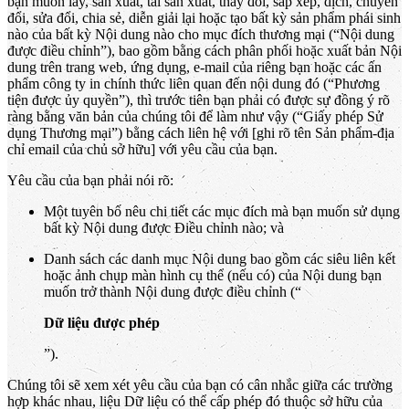
bạn muốn lấy, sản xuất, tái sản xuất, thay đổi, sắp xếp, dịch, chuyển
đổi, sửa đổi, chia sẻ, diễn giải lại hoặc tạo bất kỳ sản phẩm phái sinh
nào của bất kỳ Nội dung nào cho mục đích thương mại (“Nội dung
được điều chỉnh”), bao gồm bằng cách phân phối hoặc xuất bản Nội
dung trên trang web, ứng dụng, e-mail của riêng bạn hoặc các ấn
phẩm công ty in chính thức liên quan đến nội dung đó (“Phương
tiện được ủy quyền”), thì trước tiên bạn phải có được sự đồng ý rõ
ràng bằng văn bản của chúng tôi để làm như vậy (“Giấy phép Sử
dụng Thương mại”) bằng cách liên hệ với [ghi rõ tên Sản phẩm-địa
chỉ email của chủ sở hữu] với yêu cầu của bạn.
Yêu cầu của bạn phải nói rõ:
Một tuyên bố nêu chi tiết các mục đích mà bạn muốn sử dụng
bất kỳ Nội dung được Điều chỉnh nào; và
Danh sách các danh mục Nội dung bao gồm các siêu liên kết
hoặc ảnh chụp màn hình cụ thể (nếu có) của Nội dung bạn
muốn trở thành Nội dung được điều chỉnh (“
Dữ liệu được phép
”).
Chúng tôi sẽ xem xét yêu cầu của bạn có cân nhắc giữa các trường
hợp khác nhau, liệu Dữ liệu có thể cấp phép đó thuộc sở hữu của