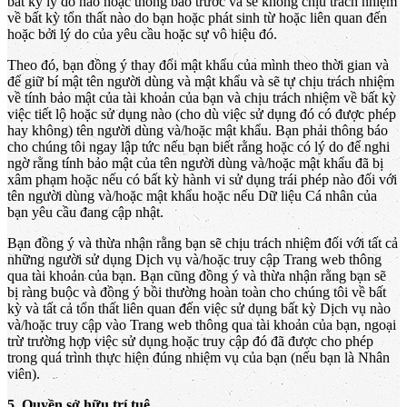
bất kỳ lý do nào hoặc thông báo trước và sẽ không chịu trách nhiệm
về bất kỳ tổn thất nào do bạn hoặc phát sinh từ hoặc liên quan đến
hoặc bởi lý do của yêu cầu hoặc sự vô hiệu đó.
Theo đó, bạn đồng ý thay đổi mật khẩu của mình theo thời gian và
để giữ bí mật tên người dùng và mật khẩu và sẽ tự chịu trách nhiệm
về tính bảo mật của tài khoản của bạn và chịu trách nhiệm về bất kỳ
việc tiết lộ hoặc sử dụng nào (cho dù việc sử dụng đó có được phép
hay không) tên người dùng và/hoặc mật khẩu. Bạn phải thông báo
cho chúng tôi ngay lập tức nếu bạn biết rằng hoặc có lý do để nghi
ngờ rằng tính bảo mật của tên người dùng và/hoặc mật khẩu đã bị
xâm phạm hoặc nếu có bất kỳ hành vi sử dụng trái phép nào đối với
tên người dùng và/hoặc mật khẩu hoặc nếu Dữ liệu Cá nhân của
bạn yêu cầu đang cập nhật.
Bạn đồng ý và thừa nhận rằng bạn sẽ chịu trách nhiệm đối với tất cả
những người sử dụng Dịch vụ và/hoặc truy cập Trang web thông
qua tài khoản của bạn. Bạn cũng đồng ý và thừa nhận rằng bạn sẽ
bị ràng buộc và đồng ý bồi thường hoàn toàn cho chúng tôi về bất
kỳ và tất cả tổn thất liên quan đến việc sử dụng bất kỳ Dịch vụ nào
và/hoặc truy cập vào Trang web thông qua tài khoản của bạn, ngoại
trừ trường hợp việc sử dụng hoặc truy cập đó đã được cho phép
trong quá trình thực hiện đúng nhiệm vụ của bạn (nếu bạn là Nhân
viên).
5. Quyền sở hữu trí tuệ