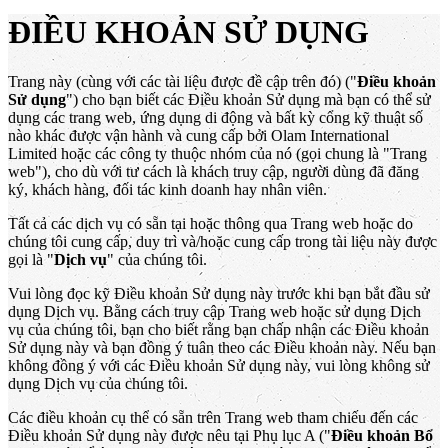
ĐIỀU KHOẢN SỬ DỤNG
Trang này (cùng với các tài liệu được đề cập trên đó) ("
Điều khoản
Sử dụng
") cho bạn biết các Điều khoản Sử dụng mà bạn có thể sử
dụng các trang web, ứng dụng di động và bất kỳ cổng kỹ thuật số
nào khác được vận hành và cung cấp bởi Olam International
Limited hoặc các công ty thuộc nhóm của nó (gọi chung là "Trang
web"), cho dù với tư cách là khách truy cập, người dùng đã đăng
ký, khách hàng, đối tác kinh doanh hay nhân viên.
Tất cả các dịch vụ có sẵn tại hoặc thông qua Trang web hoặc do
chúng tôi cung cấp, duy trì và/hoặc cung cấp trong tài liệu này được
gọi là "
Dịch vụ
" của chúng tôi.
Vui lòng đọc kỹ Điều khoản Sử dụng này trước khi bạn bắt đầu sử
dụng Dịch vụ. Bằng cách truy cập Trang web hoặc sử dụng Dịch
vụ của chúng tôi, bạn cho biết rằng bạn chấp nhận các Điều khoản
Sử dụng này và bạn đồng ý tuân theo các Điều khoản này. Nếu bạn
không đồng ý với các Điều khoản Sử dụng này, vui lòng không sử
dụng Dịch vụ của chúng tôi.
Các điều khoản cụ thể có sẵn trên Trang web tham chiếu đến các
Điều khoản Sử dụng này được nêu tại Phụ lục A ("
Điều khoản Bổ