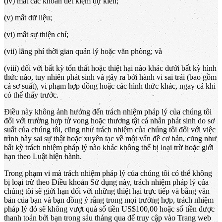
(iv) mất các khoản tiết kiệm dự kiến;
(v) mất dữ liệu;
(vi) mất sự thiện chí;
(vii) lãng phí thời gian quản lý hoặc văn phòng; và
(viii) đối với bất kỳ tổn thất hoặc thiệt hại nào khác dưới bất kỳ hình
thức nào, tuy nhiên phát sinh và gây ra bởi hành vi sai trái (bao gồm
cả sơ suất), vi phạm hợp đồng hoặc các hình thức khác, ngay cả khi
có thể thấy trước.
Điều này không ảnh hưởng đến trách nhiệm pháp lý của chúng tôi
đối với trường hợp tử vong hoặc thương tật cá nhân phát sinh do sơ
suất của chúng tôi, cũng như trách nhiệm của chúng tôi đối với việc
trình bày sai sự thật hoặc xuyên tạc về một vấn đề cơ bản, cũng như
bất kỳ trách nhiệm pháp lý nào khác không thể bị loại trừ hoặc giới
hạn theo Luật hiện hành.
Trong phạm vi mà trách nhiệm pháp lý của chúng tôi có thể không
bị loại trừ theo Điều khoản Sử dụng này, trách nhiệm pháp lý của
chúng tôi sẽ giới hạn đối với những thiệt hại trực tiếp và bằng văn
bản của bạn và bạn đồng ý rằng trong mọi trường hợp, trách nhiệm
pháp lý đó sẽ không vượt quá số tiền US$100,00 hoặc số tiền được
thanh toán bởi bạn trong sáu tháng qua để truy cập vào Trang web