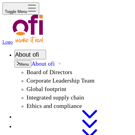
Toggle Menu
Logo
About
ofi
About
ofi
Menu
Board of Directors
Corporate Leadership Team
Global footprint
Integrated supply chain
Ethics and compliance