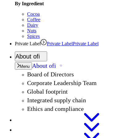
By Ingredient
Cocoa
Coffee
Dairy
Nuts
Spices
Private Label
Private Label
Private Label
About
ofi
About
ofi
Menu
Board of Directors
Corporate Leadership Team
Global footprint
Integrated supply chain
Ethics and compliance