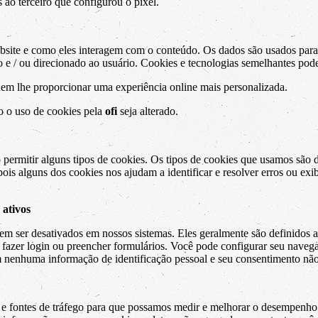
 ao terceiro que configurou o pixel.
ite e como eles interagem com o conteúdo. Os dados são usados ​​para
 e / ou direcionado ao usuário. Cookies e tecnologias semelhantes pode
em lhe proporcionar uma experiência online mais personalizada.
o o uso de cookies pela
ofi
seja alterado.
 permitir alguns tipos de cookies. Os tipos de cookies que usamos são d
 pois alguns dos cookies nos ajudam a identificar e resolver erros ou 
 ativos
em ser desativados em nossos sistemas. Eles geralmente são definidos 
, fazer login ou preencher formulários. Você pode configurar seu navega
 nenhuma informação de identificação pessoal e seu consentimento não
s e fontes de tráfego para que possamos medir e melhorar o desempenho 