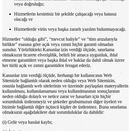
veya doğruluğu;
Hizmetlerin kesintisiz bir şekilde çalışacağı veya hatasız
olacağı ve
Hizmetlerde virüs veya başka zararlı yazılım bulunmayacağı.
Hizmetler “olduğu gibi”, “mevcut haliyle” ve “tüm arızalarıyla
birlikte” esasına göre açık veya zımni hiçbir garanti olmadan
sunulur. Yürürlükteki Kanunlar izin verdiği ölçüde, sınırlama
olmaksızın ticarete elverişlilik, belirli bir amaca uygunluk, ihlal
etmeme garantileri veya başka ihlal ve haklar da dahil olmak üzere
her türlü açık ve zımni garantiden feragat ederiz.
Kanunlar izin verdiği ölçüde, herhangi bir kullanıcının Web
Sitemizle bağlantılı olarak neden olduğu veya Web Sitemizin,
onunla bağlantılı web sitelerinin ve üzerinde paylaşılan materyallerin
kullanılması, kullanılamaması veya kullanılmasının sonuçlarının
neden olduğu dolaylı ve netice zarar ve hasarları için hiçbir
sorumluluk üstlenmeyiz ve şirketler grubumuzun diğer üyeleri ve
bizimle bağlantılı diğer üçüncü kişiler de üstlenmez. Buna sınırlama
olmaksızın aşağıdakilere dair sorumluluklar da dahildir:
(i) Gelir veya hasılat kaybı;