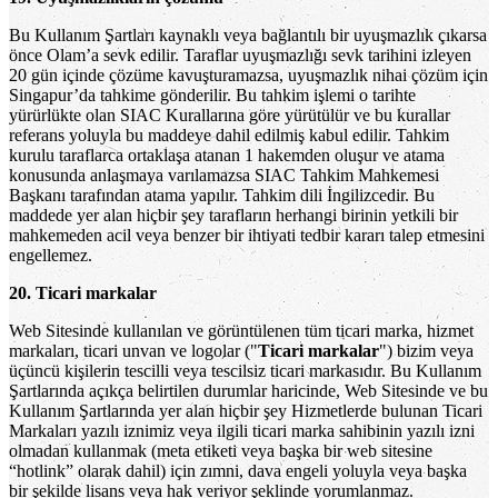
Bu Kullanım Şartları kaynaklı veya bağlantılı bir uyuşmazlık çıkarsa
önce Olam’a sevk edilir. Taraflar uyuşmazlığı sevk tarihini izleyen
20 gün içinde çözüme kavuşturamazsa, uyuşmazlık nihai çözüm için
Singapur’da tahkime gönderilir. Bu tahkim işlemi o tarihte
yürürlükte olan SIAC Kurallarına göre yürütülür ve bu kurallar
referans yoluyla bu maddeye dahil edilmiş kabul edilir. Tahkim
kurulu taraflarca ortaklaşa atanan 1 hakemden oluşur ve atama
konusunda anlaşmaya varılamazsa SIAC Tahkim Mahkemesi
Başkanı tarafından atama yapılır. Tahkim dili İngilizcedir. Bu
maddede yer alan hiçbir şey tarafların herhangi birinin yetkili bir
mahkemeden acil veya benzer bir ihtiyati tedbir kararı talep etmesini
engellemez.
20. Ticari markalar
Web Sitesinde kullanılan ve görüntülenen tüm ticari marka, hizmet
markaları, ticari unvan ve logolar ("
Ticari markalar
") bizim veya
üçüncü kişilerin tescilli veya tescilsiz ticari markasıdır. Bu Kullanım
Şartlarında açıkça belirtilen durumlar haricinde, Web Sitesinde ve bu
Kullanım Şartlarında yer alan hiçbir şey Hizmetlerde bulunan Ticari
Markaları yazılı iznimiz veya ilgili ticari marka sahibinin yazılı izni
olmadan kullanmak (meta etiketi veya başka bir web sitesine
“hotlink” olarak dahil) için zımni, dava engeli yoluyla veya başka
bir şekilde lisans veya hak veriyor şeklinde yorumlanmaz.