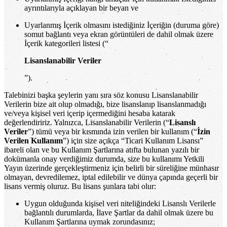
ayrıntılarıyla açıklayan bir beyan ve
Uyarlanmış İçerik olmasını istediğiniz İçeriğin (duruma göre)
somut bağlantı veya ekran görüntüleri de dahil olmak üzere
İçerik kategorileri listesi (“
Lisanslanabilir Veriler
”).
Talebinizi başka şeylerin yanı sıra söz konusu Lisanslanabilir
Verilerin bize ait olup olmadığı, bize lisanslanıp lisanslanmadığı
ve/veya kişisel veri içerip içermediğini hesaba katarak
değerlendiririz. Yalnızca, Lisanslanabilir Verilerin (“
Lisanslı
Veriler
”) tümü veya bir kısmında izin verilen bir kullanım (“
İzin
Verilen Kullanım
”) için size açıkça “Ticari Kullanım Lisansı”
ibareli olan ve bu Kullanım Şartlarına atıfta bulunan yazılı bir
dokümanla onay verdiğimiz durumda, size bu kullanımı Yetkili
Yayın üzerinde gerçekleştirmeniz için belirli bir süreliğine münhasır
olmayan, devredilemez, iptal edilebilir ve dünya çapında geçerli bir
lisans vermiş oluruz. Bu lisans şunlara tabi olur:
Uygun olduğunda kişisel veri niteliğindeki Lisanslı Verilerle
bağlantılı durumlarda, İlave Şartlar da dahil olmak üzere bu
Kullanım Şartlarına uymak zorundasınız;