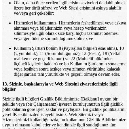
Olam, daha önce verilen ilgili erişim seviyeleri de dahil olmak
üzere her türlü şifreyi ve Web Sitesi erişimini askıya alabilir
ve/veya geri çekebilir;
Hizmetleri kullanımınız, Hizmetlerin feshedilmesi veya askıya
alınması veya bilgilerinizin veya hesap verilerinizin
silinmesiyle ilgili olarak size karşı hiçbir tazminat ödemesi
veya geri ödeme sorumluluğumuz olmaz ve
Kullanım Şartları bölüm 8 (Paylaşılan bilgileri esas alma), 10
(Uyumluluk), 11 (Sorumluluğumuz), 12 (Fesih), 18 (Yetkili
mahkeme ve geçerli kanun) ve 22 (Muhtelif hükümler –
üçüncü kişilerin hakları) ve bu Kullanım Şartlarının sona erme
veya fesihten sonra açıkça veya zımnen yürürlükte kalacak
diğer şartları tam yürürlükte ve geçerli olmaya devam eder.
13. Sizinle, başkalarıyla ve Web Sitesini ziyaretlerinizle ilgili
bilgiler
Sizinle ilgili bilgileri Gizlilik Bildirimimize [Bağlantı] uygun bir
şekilde veya (bir Çalışansanız) işveren kuruluşunuzun ilgili gizlilik
politikalarına göre işler, saklar ve paylaşırız. Bu gizlilik politikalarını
yerel İK ekibinizden isteyebilirsiniz. Web Sitemizi veya
Hizmetlerimizi kullandığınızda, bu kullanımın Gizlilik Bildirimimize
uygun olmasını kabul eder ve kendinizle ilgili sunduğunuz tüm