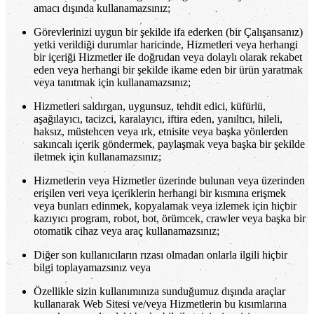
amacı dışında kullanamazsınız;
Görevlerinizi uygun bir şekilde ifa ederken (bir Çalışansanız)
yetki verildiği durumlar haricinde, Hizmetleri veya herhangi
bir içeriği Hizmetler ile doğrudan veya dolaylı olarak rekabet
eden veya herhangi bir şekilde ikame eden bir ürün yaratmak
veya tanıtmak için kullanamazsınız;
Hizmetleri saldırgan, uygunsuz, tehdit edici, küfürlü,
aşağılayıcı, tacizci, karalayıcı, iftira eden, yanıltıcı, hileli,
haksız, müstehcen veya ırk, etnisite veya başka yönlerden
sakıncalı içerik göndermek, paylaşmak veya başka bir şekilde
iletmek için kullanamazsınız;
Hizmetlerin veya Hizmetler üzerinde bulunan veya üzerinden
erişilen veri veya içeriklerin herhangi bir kısmına erişmek
veya bunları edinmek, kopyalamak veya izlemek için hiçbir
kazıyıcı program, robot, bot, örümcek, crawler veya başka bir
otomatik cihaz veya araç kullanamazsınız;
Diğer son kullanıcıların rızası olmadan onlarla ilgili hiçbir
bilgi toplayamazsınız veya
Özellikle sizin kullanımınıza sunduğumuz dışında araçlar
kullanarak Web Sitesi ve/veya Hizmetlerin bu kısımlarına