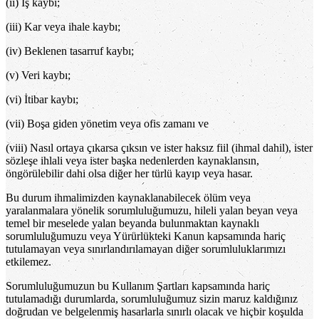
(ii) İş kaybı;
(iii) Kar veya ihale kaybı;
(iv) Beklenen tasarruf kaybı;
(v) Veri kaybı;
(vi) İtibar kaybı;
(vii) Boşa giden yönetim veya ofis zamanı ve
(viii) Nasıl ortaya çıkarsa çıksın ve ister haksız fiil (ihmal dahil), ister
sözleşe ihlali veya ister başka nedenlerden kaynaklansın,
öngörülebilir dahi olsa diğer her türlü kayıp veya hasar.
Bu durum ihmalimizden kaynaklanabilecek ölüm veya
yaralanmalara yönelik sorumluluğumuzu, hileli yalan beyan veya
temel bir meselede yalan beyanda bulunmaktan kaynaklı
sorumluluğumuzu veya Yürürlükteki Kanun kapsamında hariç
tutulamayan veya sınırlandırılamayan diğer sorumluluklarımızı
etkilemez.
Sorumluluğumuzun bu Kullanım Şartları kapsamında hariç
tutulamadığı durumlarda, sorumluluğumuz sizin maruz kaldığınız
doğrudan ve belgelenmiş hasarlarla sınırlı olacak ve hiçbir koşulda