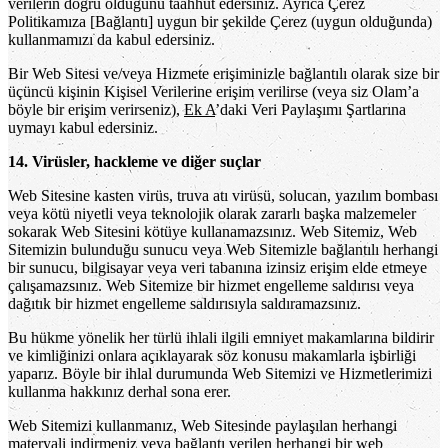
verilerin doğru olduğunu taahhüt edersiniz. Ayrıca Çerez
Politikamıza [Bağlantı] uygun bir şekilde Çerez (uygun olduğunda)
kullanmamızı da kabul edersiniz.
Bir Web Sitesi ve/veya Hizmete erişiminizle bağlantılı olarak size bir
üçüncü kişinin Kişisel Verilerine erişim verilirse (veya siz Olam’a
böyle bir erişim verirseniz),
Ek A
’daki Veri Paylaşımı Şartlarına
uymayı kabul edersiniz.
14. Virüsler, hackleme ve diğer suçlar
Web Sitesine kasten virüs, truva atı virüsü, solucan, yazılım bombası
veya kötü niyetli veya teknolojik olarak zararlı başka malzemeler
sokarak Web Sitesini kötüye kullanamazsınız. Web Sitemiz, Web
Sitemizin bulunduğu sunucu veya Web Sitemizle bağlantılı herhangi
bir sunucu, bilgisayar veya veri tabanına izinsiz erişim elde etmeye
çalışamazsınız. Web Sitemize bir hizmet engelleme saldırısı veya
dağıtık bir hizmet engelleme saldırısıyla saldıramazsınız.
Bu hükme yönelik her türlü ihlali ilgili emniyet makamlarına bildirir
ve kimliğinizi onlara açıklayarak söz konusu makamlarla işbirliği
yaparız. Böyle bir ihlal durumunda Web Sitemizi ve Hizmetlerimizi
kullanma hakkınız derhal sona erer.
Web Sitemizi kullanmanız, Web Sitesinde paylaşılan herhangi
materyali indirmeniz veya bağlantı verilen herhangi bir web