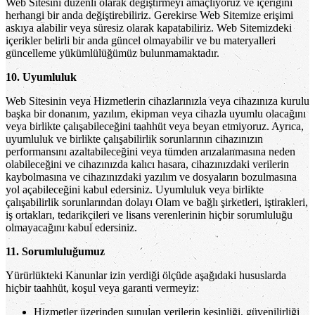
Web Sitesini düzenli olarak değiştirmeyi amaçlıyoruz ve içeriğini
herhangi bir anda değiştirebiliriz. Gerekirse Web Sitemize erişimi
askıya alabilir veya süresiz olarak kapatabiliriz. Web Sitemizdeki
içerikler belirli bir anda güncel olmayabilir ve bu materyalleri
güncelleme yükümlülüğümüz bulunmamaktadır.
10. Uyumluluk
Web Sitesinin veya Hizmetlerin cihazlarınızla veya cihazınıza kurulu
başka bir donanım, yazılım, ekipman veya cihazla uyumlu olacağını
veya birlikte çalışabileceğini taahhüt veya beyan etmiyoruz. Ayrıca,
uyumluluk ve birlikte çalışabilirlik sorunlarının cihazınızın
performansını azaltabileceğini veya tümden arızalanmasına neden
olabileceğini ve cihazınızda kalıcı hasara, cihazınızdaki verilerin
kaybolmasına ve cihazınızdaki yazılım ve dosyaların bozulmasına
yol açabileceğini kabul edersiniz. Uyumluluk veya birlikte
çalışabilirlik sorunlarından dolayı Olam ve bağlı şirketleri, iştirakleri,
iş ortakları, tedarikçileri ve lisans verenlerinin hiçbir sorumluluğu
olmayacağını kabul edersiniz.
11. Sorumluluğumuz
Yürürlükteki Kanunlar izin verdiği ölçüde aşağıdaki hususlarda
hiçbir taahhüt, koşul veya garanti vermeyiz:
Hizmetler üzerinden sunulan verilerin kesinliği, güvenilirliği