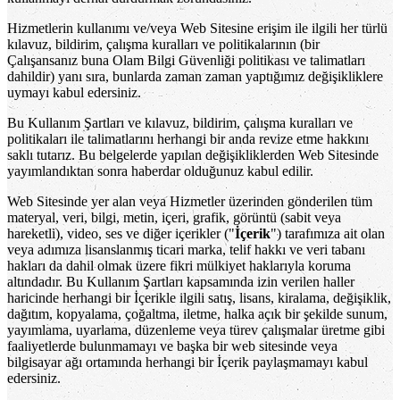
Hizmetlerin kullanımı ve/veya Web Sitesine erişim ile ilgili her türlü
kılavuz, bildirim, çalışma kuralları ve politikalarının (bir
Çalışansanız buna Olam Bilgi Güvenliği politikası ve talimatları
dahildir) yanı sıra, bunlarda zaman zaman yaptığımız değişikliklere
uymayı kabul edersiniz.
Bu Kullanım Şartları ve kılavuz, bildirim, çalışma kuralları ve
politikaları ile talimatlarını herhangi bir anda revize etme hakkını
saklı tutarız. Bu belgelerde yapılan değişikliklerden Web Sitesinde
yayımlandıktan sonra haberdar olduğunuz kabul edilir.
Web Sitesinde yer alan veya Hizmetler üzerinden gönderilen tüm
materyal, veri, bilgi, metin, içeri, grafik, görüntü (sabit veya
hareketli), video, ses ve diğer içerikler ("
İçerik
") tarafımıza ait olan
veya adımıza lisanslanmış ticari marka, telif hakkı ve veri tabanı
hakları da dahil olmak üzere fikri mülkiyet haklarıyla koruma
altındadır. Bu Kullanım Şartları kapsamında izin verilen haller
haricinde herhangi bir İçerikle ilgili satış, lisans, kiralama, değişiklik,
dağıtım, kopyalama, çoğaltma, iletme, halka açık bir şekilde sunum,
yayımlama, uyarlama, düzenleme veya türev çalışmalar üretme gibi
faaliyetlerde bulunmamayı ve başka bir web sitesinde veya
bilgisayar ağı ortamında herhangi bir İçerik paylaşmamayı kabul
edersiniz.