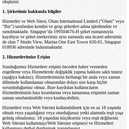
oluşturur.
1. Şirketimiz hakkında bilgiler
Hizmetler ve Web Sitesi, Olam International Limited (“Olam” veya
“Biz”) tarafından kendisi ve grup şirketleri adına işletilmekte ve
sunulmaktadır. Singapur’da 199504676-H şirket numarasıyla
kayıtlıyız ve şirket merkezimiz aynı zamanda ana ticaret adresimiz
de olan 7 Straits View, Marina One East Tower #20-01, Singapur
018936 adresinde bulunmaktadır.
2. Hizmetlerimize Erişim
Sunduğumuz Hizmetlere erişimi önceden haber vermeden
engelleme veya Hizmetlerde değişiklik yapma hakkını saklı tutarız
(aşağıya bakınız). Hizmetlerimizin herhangi bir anda veya zaman
diliminde kullanılamaz olmasından dolayı size karşı hiçbir
sorumluluğumuz olmaz. Bize kaydolan kullanıcıların
Hizmetlerimizin bazı kısımlarına veya tamamına erişimini zaman
zaman sınırlandırabilir veya kısıtlayabiliriz.
Hizmetleri veya Web Sitesini kullanabilmek için en az 18 yaşında
olmalı veya yaşadığınız veya oturduğunuz yetki alanında reşit yaşa
gelmiş olmalısınız. 18 yaşından küçükseniz veya reşit değilseniz
Web Sitesini kullanmayı/Web Sitesine erişmeyi ve Hizmetleri
kullanmayı derhal durdurmak zorundasınız.