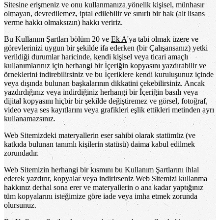
Sitesine erişmeniz ve onu kullanmanıza yönelik kişisel, münhasır
olmayan, devredilemez, iptal edilebilir ve sınırlı bir hak (alt lisans
verme hakkı olmaksızın) hakkı veririz.
Bu Kullanım Şartları bölüm 20 ve
Ek A
'ya tabi olmak üzere ve
görevlerinizi uygun bir şekilde ifa ederken (bir Çalışansanız) yetki
verildiği durumlar haricinde, kendi kişisel veya ticari amaçlı
kullanımlarınız için herhangi bir İçeriğin kopyasını yazdırabilir ve
örneklerini indirebilirsiniz ve bu İçeriklere kendi kuruluşunuz içinde
veya dışında bulunan başkalarının dikkatini çekebilirsiniz. Ancak
yazdırdığınız veya indirdiğiniz herhangi bir İçeriğin basılı veya
dijital kopyasını hiçbir bir şekilde değiştiremez ve görsel, fotoğraf,
video veya ses kayıtlarını veya grafikleri eşlik ettikleri metinden ayrı
kullanamazsınız.
Web Sitemizdeki materyallerin eser sahibi olarak statümüz (ve
katkıda bulunan tanımlı kişilerin statüsü) daima kabul edilmek
zorundadır.
Web Sitemizin herhangi bir kısmını bu Kullanım Şartlarını ihlal
ederek yazdırır, kopyalar veya indirirseniz Web Sitemizi kullanma
hakkınız derhal sona erer ve materyallerin o ana kadar yaptığınız
tüm kopyalarını isteğimize göre iade veya imha etmek zorunda
olursunuz.