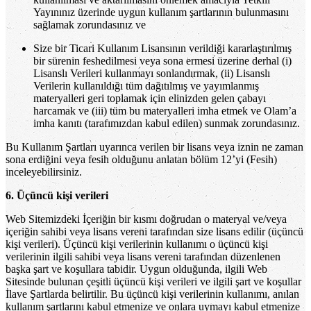
Yayınınız üzerinde uygun kullanım şartlarının bulunmasını
sağlamak zorundasınız ve
Size bir Ticari Kullanım Lisansının verildiği kararlaştırılmış
bir sürenin feshedilmesi veya sona ermesi üzerine derhal (i)
Lisanslı Verileri kullanmayı sonlandırmak, (ii) Lisanslı
Verilerin kullanıldığı tüm dağıtılmış ve yayımlanmış
materyalleri geri toplamak için elinizden gelen çabayı
harcamak ve (iii) tüm bu materyalleri imha etmek ve Olam’a
imha kanıtı (tarafımızdan kabul edilen) sunmak zorundasınız.
Bu Kullanım Şartları uyarınca verilen bir lisans veya iznin ne zaman
sona erdiğini veya fesih olduğunu anlatan bölüm 12’yi (Fesih)
inceleyebilirsiniz.
6. Üçüncü kişi verileri
Web Sitemizdeki İçeriğin bir kısmı doğrudan o materyal ve/veya
içeriğin sahibi veya lisans vereni tarafından size lisans edilir (üçüncü
kişi verileri). Üçüncü kişi verilerinin kullanımı o üçüncü kişi
verilerinin ilgili sahibi veya lisans vereni tarafından düzenlenen
başka şart ve koşullara tabidir. Uygun olduğunda, ilgili Web
Sitesinde bulunan çeşitli üçüncü kişi verileri ve ilgili şart ve koşullar
İlave Şartlarda belirtilir. Bu üçüncü kişi verilerinin kullanımı, anılan
kullanım şartlarını kabul etmenize ve onlara uymayı kabul etmenize