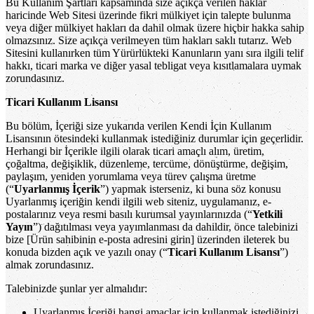
Bu Kullanım Şartları kapsamında size açıkça verilen haklar
haricinde Web Sitesi üzerinde fikri mülkiyet için talepte bulunma
veya diğer mülkiyet hakları da dahil olmak üzere hiçbir hakka sahip
olmazsınız. Size açıkça verilmeyen tüm hakları saklı tutarız. Web
Sitesini kullanırken tüm Yürürlükteki Kanunların yanı sıra ilgili telif
hakkı, ticari marka ve diğer yasal tebligat veya kısıtlamalara uymak
zorundasınız.
Ticari Kullanım Lisansı
Bu bölüm, İçeriği size yukarıda verilen Kendi İçin Kullanım
Lisansının ötesindeki kullanmak istediğiniz durumlar için geçerlidir.
Herhangi bir İçerikle ilgili olarak ticari amaçlı alım, üretim,
çoğaltma, değişiklik, düzenleme, tercüme, dönüştürme, değişim,
paylaşım, yeniden yorumlama veya türev çalışma üretme
(“
Uyarlanmış İçerik
”) yapmak isterseniz, ki buna söz konusu
Uyarlanmış içeriğin kendi ilgili web siteniz, uygulamanız, e-
postalarınız veya resmi basılı kurumsal yayınlarınızda (“
Yetkili
Yayın
”) dağıtılması veya yayımlanması da dahildir, önce talebinizi
bize [Ürün sahibinin e-posta adresini girin] üzerinden ileterek bu
konuda bizden açık ve yazılı onay (“
Ticari Kullanım Lisansı
”)
almak zorundasınız.
Talebinizde şunlar yer almalıdır:
Uyarlanmış İçeriği hangi amaçlar için kullanmak istediğinizi