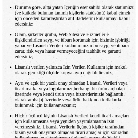
Duruma göre, altta yatan İçeriğin eser sahibi olarak statümüzü
(ve katkıda bulunan tanımlı kişilerin statüsünü) kabul etmek
için önceden kararlaştırılan atıf ifadelerini kullanmayı kabul
edersiniz;
Olam, şirketler grubu, Web Sitesi ve Hizmetlerle
ilişkilendirilen saygı ve itibarı korumak için bizimle işbirliği
yapar ve Lisanslı Verileri kullanımınızın bu saygı ve itibara
zarar, risk veya hasar vermeyeceğini taahhüt ve garanti
edersiniz;
Lisanslı verileri yalnızca İzin Verilen Kullanım için makul
olarak gerektiği ölçüde kopyalayıp dağıtabilirsiniz;
Ayrı ve açık bir yazılı onay olmadan Lisanslı Verileri veya
ticari marka veya logolarımızı herhangi bir ürün ambalajı
üzerinde veya kendi ürün veya hizmetlerinizle bağlantılı
olarak ambalaj üzerinde veya ürün hakkında iddialarda
bulunmak için kullanamazsınız;
Hiçbir üçüncü kişinin Lisanslı Verileri kendi ticari amaçları
için kullanmasına veya yeniden yayımlamasına izin
veremezsiniz. Lisanslı Verilerin üçüncü kişiler tarafından
bizim yazılı onayımız olmadan ticari amaçlar için sonradan
kullanılması ve aktarılmasını önlemek amacıyla Yetkili