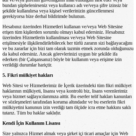
bundan şüphelenirseniz veya kullanıcı adı ve/veya şifre izinsiz bir
şekilde kullanılırsa veya kişisel verilerinizin güncellenmesi
gerekiyorsa bize derhal bildirimde bulunun.
Hesabınız üzerinden Hizmetleri kullanan ve/veya Web Sitesine
erişen tüm kişilerden sorumlu olmayı kabul edersiniz. Hesabınız
üzerinden Hizmetlerin kullanılması ve/veya Web Sitesine
erişilmesiyle ilişkilendirilebilecek her türlü zararın sizi bağlayacağını
ve bu zararlar için bizi tam olarak tazmin etmek zorunda olduğunuzu
da kabul edersiniz. Ancak görevlerinizi uygun bir şekilde ifa
ederken (bir Çalışansanız) böyle bir kullanım veya erişime izin
verildiği durumlar hariçtir.
5. Fikri mülkiyet hakları
Web Sitesi ve Hizmetlerimiz ile İçerik üzerindeki tüm fikri mülkiyet
haklarının mülkiyeti, lisansı veya kontrolü biz, lisans verenlerimiz
veya hizmet sağlayıcılarımıza aittir. Bu eserler telif hakları kanunları
ve sözleşmeleri tarafından koruma altındadır ve bu eserlerin fikri
mülkiyetini kanunun izin verdiği tam ölçüde icra etme hakkını saklı
tutarız. Tüm bu haklar saklıdır.
Kendi İçin Kullanım Lisansı
Size yalnızca Hizmet almak veya şirket içi ticari amaçlar için Web