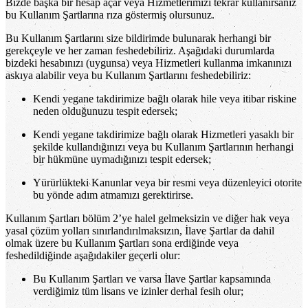
Bizde başka bir hesap açar veya Hizmetlerimizi tekrar kullanırsanız
bu Kullanım Şartlarına rıza göstermiş olursunuz.
Bu Kullanım Şartlarını size bildirimde bulunarak herhangi bir
gerekçeyle ve her zaman feshedebiliriz. Aşağıdaki durumlarda
bizdeki hesabınızı (uygunsa) veya Hizmetleri kullanma imkanınızı
askıya alabilir veya bu Kullanım Şartlarını feshedebiliriz:
Kendi yegane takdirimize bağlı olarak hile veya itibar riskine
neden olduğunuzu tespit edersek;
Kendi yegane takdirimize bağlı olarak Hizmetleri yasaklı bir
şekilde kullandığınızı veya bu Kullanım Şartlarının herhangi
bir hükmüne uymadığınızı tespit edersek;
Yürürlükteki Kanunlar veya bir resmi veya düzenleyici otorite
bu yönde adım atmamızı gerektirirse.
Kullanım Şartları bölüm 2’ye halel gelmeksizin ve diğer hak veya
yasal çözüm yolları sınırlandırılmaksızın, İlave Şartlar da dahil
olmak üzere bu Kullanım Şartları sona erdiğinde veya
feshedildiğinde aşağıdakiler geçerli olur:
Bu Kullanım Şartları ve varsa İlave Şartlar kapsamında
verdiğimiz tüm lisans ve izinler derhal fesih olur;