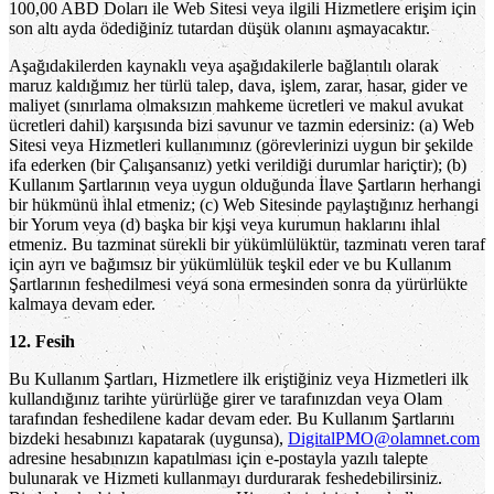
100,00 ABD Doları ile Web Sitesi veya ilgili Hizmetlere erişim için
son altı ayda ödediğiniz tutardan düşük olanını aşmayacaktır.
Aşağıdakilerden kaynaklı veya aşağıdakilerle bağlantılı olarak
maruz kaldığımız her türlü talep, dava, işlem, zarar, hasar, gider ve
maliyet (sınırlama olmaksızın mahkeme ücretleri ve makul avukat
ücretleri dahil) karşısında bizi savunur ve tazmin edersiniz: (a) Web
Sitesi veya Hizmetleri kullanımınız (görevlerinizi uygun bir şekilde
ifa ederken (bir Çalışansanız) yetki verildiği durumlar hariçtir); (b)
Kullanım Şartlarının veya uygun olduğunda İlave Şartların herhangi
bir hükmünü ihlal etmeniz; (c) Web Sitesinde paylaştığınız herhangi
bir Yorum veya (d) başka bir kişi veya kurumun haklarını ihlal
etmeniz. Bu tazminat sürekli bir yükümlülüktür, tazminatı veren taraf
için ayrı ve bağımsız bir yükümlülük teşkil eder ve bu Kullanım
Şartlarının feshedilmesi veya sona ermesinden sonra da yürürlükte
kalmaya devam eder.
12. Fesih
Bu Kullanım Şartları, Hizmetlere ilk eriştiğiniz veya Hizmetleri ilk
kullandığınız tarihte yürürlüğe girer ve tarafınızdan veya Olam
tarafından feshedilene kadar devam eder. Bu Kullanım Şartlarını
bizdeki hesabınızı kapatarak (uygunsa),
DigitalPMO@olamnet.com
adresine hesabınızın kapatılması için e-postayla yazılı talepte
bulunarak ve Hizmeti kullanmayı durdurarak feshedebilirsiniz.