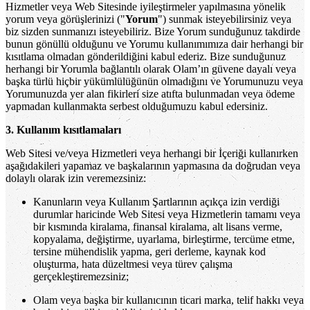
Hizmetler veya Web Sitesinde iyileştirmeler yapılmasına yönelik
yorum veya görüşlerinizi ("
Yorum
") sunmak isteyebilirsiniz veya
biz sizden sunmanızı isteyebiliriz. Bize Yorum sunduğunuz takdirde
bunun gönüllü olduğunu ve Yorumu kullanımımıza dair herhangi bir
kısıtlama olmadan gönderildiğini kabul ederiz. Bize sunduğunuz
herhangi bir Yorumla bağlantılı olarak Olam’ın güvene dayalı veya
başka türlü hiçbir yükümlülüğünün olmadığını ve Yorumunuzu veya
Yorumunuzda yer alan fikirleri size atıfta bulunmadan veya ödeme
yapmadan kullanmakta serbest olduğumuzu kabul edersiniz.
3. Kullanım kısıtlamaları
Web Sitesi ve/veya Hizmetleri veya herhangi bir İçeriği kullanırken
aşağıdakileri yapamaz ve başkalarının yapmasına da doğrudan veya
dolaylı olarak izin veremezsiniz:
Kanunların veya Kullanım Şartlarının açıkça izin verdiği
durumlar haricinde Web Sitesi veya Hizmetlerin tamamı veya
bir kısmında kiralama, finansal kiralama, alt lisans verme,
kopyalama, değiştirme, uyarlama, birleştirme, tercüme etme,
tersine mühendislik yapma, geri derleme, kaynak kod
oluşturma, hata düzeltmesi veya türev çalışma
gerçekleştiremezsiniz;
Olam veya başka bir kullanıcının ticari marka, telif hakkı veya