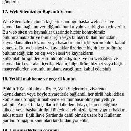
gönderin.
17. Web Sitemizden Bağlantı Verme
Web Sitemizde üçüncü kişilerin sunduğu başka web sitesi ve
kaynaklara bağlantı verildiğinde bunlar yalnızca bilgi amaçlı verilir.
Bu web sitesi ve kaynaklar üzerinde hiçbir kontrolümüz
bulunmamaktadır ve bunlar için veya bunları kullanımınızdan
kaynaklanabilecek zarar veya hasarlar için hiçbir sorumluluk kabul
etmeyiz. Bu web sitesi ve kaynaklar üzerinde hiçbir kontrolümüz
bulunmadığı için bu dış web sitesi ve kaynakların
kullanılabilirliğinden sorumlu olmadığımızı ve bu web sitesi ve
kaynaklarda yer alan içerik, reklam, bilgi, ürün, hizmet veya başka
materyallerden sorumlu tutulamayacağımızı kabul edersiniz.
18. Yetkili mahkeme ve geçerli kanun
Bölüm 19’a tabi olmak üzere, Web Sitelerimizi ziyaretten
kaynaklanan veya böyle ziyaretlerle bağlantılı her türlü hak iddiası
konusunda Singapur mahkemeleri münhasır olmayan yetkiye
sahiptir. Ancak bu koşulların ihlalinden dolayı, ikamet ettiğiniz
ülkede veya başka bir ilgili ülkede aleyhinizde işlem yapma hakkını
saklı tutarız. İlgili İlave Şartlar da dahil olmak üzere bu Kullanım
Şartları Singapur kanunları tarafından yönetilir.
19. Uyuşmazlıkların çözümü