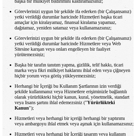
başka bir mülkiyet bildirimini kaldıramazsınız;
Görevlerinizi uygun bir şekilde ifa ederken (bir Çalışansanız)
yetki verildiği durumlar haricinde Hizmetleri başka ticari
amaçlar için kiralayamaz, finansal kiralama yapamaz,
dağıtamaz, yeniden satamaz veya kullanamazsınız;
Görevlerinizi uygun bir şekilde ifa ederken (bir Çalışansanız)
yetki verildiği durumlar haricinde Hizmetlere veya Web
Sitesine karışan veya onları engelleyen bir faaliyet
yürütemezsiniz;
Başka bir tarafın tanıtım yapma, gizlilik, telif hakkı, ticari
marka veya fikri mülkiyet haklarını ihlal eden veya çiğneyen
hiçbir yorum veya görüş yükleyemezsiniz;
Herhangi bir İçeriği bu Kullanım Şartlarının izin verdiği
şekilde kullanmanız veya Hizmetlere erişiminizle bağlantılı
olarak yürürlükteki hiçbir kanun, kural, yönetmelik, standart
veya lisans şartını ihlal edemezsiniz ("
Yürürlükteki
Kanun
");
Hizmetleri veya herhangi bir içeriği herhangi bir yaptırımı
veya ambargoyu ihlal etmek veya aşmak için kullanamazsınız;
Hizmetleri veya herhangi bir İçeriği tasarım veya kullanım