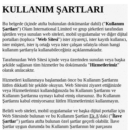
KULLANIM ŞARTLARI
Bu belgede (içinde atıfta bulunulan dokümanlar dahil) ("
Kullanım
Şartları
") Olam International Limited ve grup şirketleri tarafından
işletilen veya sunulan web siteleri, mobil uygulamalar ve diğer dijital
portalları (topluca "
Web Sitesi
") ister ziyaretçi, ister kayıtlı kullanıcı,
ister müşteri, ister iş ortağı veya ister çalışan sıfatıyla olsun hangi
kullanım şartlarıyla kullanabileceğiniz açıklanmaktadır.
Tarafımızdan Web Sitesi içinde veya üzerinden sunulan veya başka
şekilde sağlanan tüm hizmetler bu dokümanda "
Hizmetlerimiz
”
olarak anılacaktır.
Hizmetleri kullanmaya başlamadan önce bu Kullanım Şartlarını
lütfen dikkatli bir şekilde okuyun. Web Sitesini ziyaret ettiğinizde
veya Hizmetlerimizi kullandığınızda bu Kullanım Şartlarını ve
Kullanım Şartlarına uymayı kabul etmiş olursunuz. Bu Kullanım
Şartlarını kabul etmiyorsanız lütfen Hizmetlerimizi kullanmayın.
Belirli web siteleri, mobil uygulamalar ve başka dijital portallar için
Web Sitesinde bulunan ve bu Kullanım Şartları
Ek A
’daki ("
İlave
Şartlar
") şartlara atıfta bulunan özel şartlar geçerli olabilir. İlave
Şartlar uygun durumda bu Kullanım Şartlarının bir parçasını