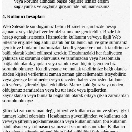
veya koruma altındaki başka bilgilere izinsiz erişim
sağlayamaz ve sağlama girişiminde bulunamazsınız.
4. Kullanıcı hesapları
Web Sitesinde sunduğumuz belirli Hizmetler için bizde hesap
açmanız veya kişisel verilerinizi sunmanız gerekebilir. Bizde bir
hesap açmak isterseniz Hizmetlerin kullanımı ve/veya ilgili Web
Sitesine erişimle bağlantılı olarak bir kullanıcı adı ve şifre sunmanız
gerekir ve bunların tarafımızdan kendi yegane ve mutlak takdirimize
bağlı olarak kabul edilmesi gerekir. Hesabınızdaki her faaliyetten
yalnızca siz sorumlu olursunuz ve tarafınızdan veya hesabınızla
bağlantılı olarak yapılan veya yapılmayan hiçbir işlemden biz
sorumlu olmayız. Kendi yegane ve mutlak takdirimize bağlı olarak
sizden kişisel verilerinizi zaman zaman güncellemenizi isteyebiliriz
veya gerekçe belirtmeden veya önceden haber vermeden kullanıcı
adı ve/veya şifrenizi iptal edebiliriz. Maruz kaldığınız veya neden
olduğunuz zararlardan veya bu tür istek veya iptallerden
kaynaklanan veya bunlarla bağlantılı olarak ortaya çıkan zararlardan
sorumlu olmayız.
Şifrenizi zaman zaman değiştirmeyi ve kullanıcı adını ve şifreyi gizli
tutmayı kabul edersiniz. Hesabınızın güvenliğinden ve kullanıcı adı
ve/veya şifrenin açıklanmasından veya kullanımından (bu kullanım
izinli olsun veya olmasın) yalnızca siz sorumlusunuzdur. Kullanıcı
adı ve/veya şifrenin güvenliğinin ihlal edildiğini fark eder veya