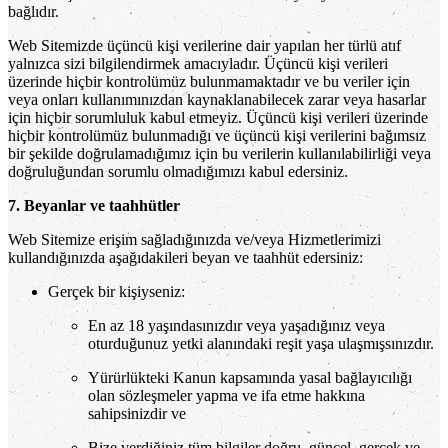
bağlıdır.
Web Sitemizde üçüncü kişi verilerine dair yapılan her türlü atıf
yalnızca sizi bilgilendirmek amacıyladır. Üçüncü kişi verileri
üzerinde hiçbir kontrolümüz bulunmamaktadır ve bu veriler için
veya onları kullanımınızdan kaynaklanabilecek zarar veya hasarlar
için hiçbir sorumluluk kabul etmeyiz. Üçüncü kişi verileri üzerinde
hiçbir kontrolümüz bulunmadığı ve üçüncü kişi verilerini bağımsız
bir şekilde doğrulamadığımız için bu verilerin kullanılabilirliği veya
doğruluğundan sorumlu olmadığımızı kabul edersiniz.
7. Beyanlar ve taahhütler
Web Sitemize erişim sağladığınızda ve/veya Hizmetlerimizi
kullandığınızda aşağıdakileri beyan ve taahhüt edersiniz:
Gerçek bir kişiyseniz:
En az 18 yaşındasınızdır veya yaşadığınız veya
oturduğunuz yetki alanındaki reşit yaşa ulaşmışsınızdır.
Yürürlükteki Kanun kapsamında yasal bağlayıcılığı
olan sözleşmeler yapma ve ifa etme hakkına
sahipsinizdir ve
Bize verdiğiniz tüm bilgiler doğru, güncel, gerçek ve