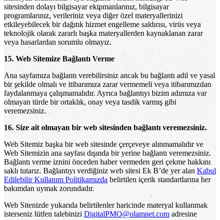
sitesinden dolayı bilgisayar ekipmanlarınız, bilgisayar
programlarınız, verileriniz veya diğer özel materyallerinizi
etkileyebilecek bir dağıtık hizmet engelleme saldırısı, virüs veya
teknolojik olarak zararlı başka materyallerden kaynaklanan zarar
veya hasarlardan sorumlu olmayız.
15. Web Sitemize Bağlantı Verme
Ana sayfamıza bağlantı verebilirsiniz ancak bu bağlantı adil ve yasal
bir şekilde olmalı ve itibarımıza zarar vermemeli veya itibarımızdan
faydalanmaya çalışmamalıdır. Ayrıca bağlantıyı bizim adımıza var
olmayan türde bir ortaklık, onay veya tasdik varmış gibi
veremezsiniz.
16. Size ait olmayan bir web sitesinden bağlantı veremezsiniz.
Web Sitemiz başka bir web sitesinde çerçeveye alınmamalıdır ve
Web Sitemizin ana sayfası dışında bir yerine bağlantı veremezsiniz.
Bağlantı verme iznini önceden haber vermeden geri çekme hakkını
saklı tutarız. Bağlantıyı verdiğiniz web sitesi Ek B’de yer alan
Kabul
Edilebilir Kullanım Politikamızda
belirtilen içerik standartlarına her
bakımdan uymak zorundadır.
Web Sitenizde yukarıda belirtilenler haricinde materyal kullanmak
isterseniz lütfen talebinizi
DigitalPMO@olamnet.com
adresine