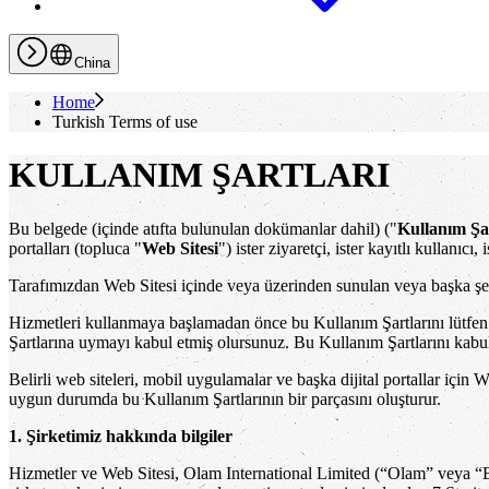
China
Home
Turkish Terms of use
KULLANIM ŞARTLARI
Bu belgede (içinde atıfta bulunulan dokümanlar dahil) ("
Kullanım Şar
portalları (topluca "
Web Sitesi
") ister ziyaretçi, ister kayıtlı kullanıcı
Tarafımızdan Web Sitesi içinde veya üzerinden sunulan veya başka ş
Hizmetleri kullanmaya başlamadan önce bu Kullanım Şartlarını lütfen d
Şartlarına uymayı kabul etmiş olursunuz. Bu Kullanım Şartlarını kabu
Belirli web siteleri, mobil uygulamalar ve başka dijital portallar içi
uygun durumda bu Kullanım Şartlarının bir parçasını oluşturur.
1. Şirketimiz hakkında bilgiler
Hizmetler ve Web Sitesi, Olam International Limited (“Olam” veya “Bi