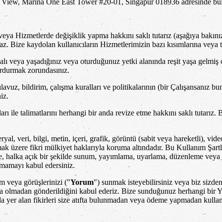
its View, Marina One East Tower #20-01, Singapur 018936 adresinde bu
a Hizmetlerde değişiklik yapma hakkını saklı tutarız (aşağıya bakınız
. Bize kaydolan kullanıcıların Hizmetlerimizin bazı kısımlarına veya ta
lı veya yaşadığınız veya oturduğunuz yetki alanında reşit yaşa gelmiş 
urdurmak zorundasınız.
lavuz, bildirim, çalışma kuralları ve politikalarının (bir Çalışansanız bu
iz.
aları ile talimatlarını herhangi bir anda revize etme hakkını saklı tutar
 veri, bilgi, metin, içeri, grafik, görüntü (sabit veya hareketli), video,
lmak üzere fikri mülkiyet haklarıyla koruma altındadır. Bu Kullanım Şartla
etme, halka açık bir şekilde sunum, yayımlama, uyarlama, düzenleme veya
şmamayı kabul edersiniz.
m veya görüşlerinizi ("
Yorum
") sunmak isteyebilirsiniz veya biz sizd
a olmadan gönderildiğini kabul ederiz. Bize sunduğunuz herhangi bir Y
er alan fikirleri size atıfta bulunmadan veya ödeme yapmadan kullan