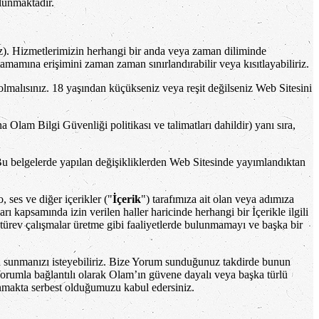
lunmaktadır.
). Hizmetlerimizin herhangi bir anda veya zaman diliminde
mamına erişimini zaman zaman sınırlandırabilir veya kısıtlayabiliriz.
olmalısınız. 18 yaşından küçükseniz veya reşit değilseniz Web Sitesini
na Olam Bilgi Güvenliği politikası ve talimatları dahildir) yanı sıra,
ız. Bu belgelerde yapılan değişikliklerden Web Sitesinde yayımlandıktan
 ses ve diğer içerikler ("
İçerik
") tarafımıza ait olan veya adımıza
rı kapsamında izin verilen haller haricinde herhangi bir İçerikle ilgili
 türev çalışmalar üretme gibi faaliyetlerde bulunmamayı ve başka bir
en sunmanızı isteyebiliriz. Bize Yorum sunduğunuz takdirde bunun
orumla bağlantılı olarak Olam’ın güvene dayalı veya başka türlü
makta serbest olduğumuzu kabul edersiniz.