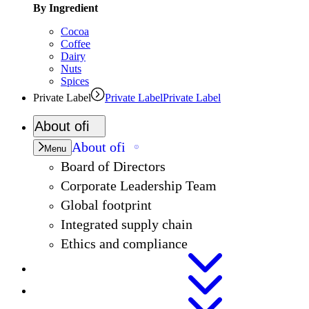
By Ingredient
Cocoa
Coffee
Dairy
Nuts
Spices
Private Label
Private Label
Private Label
About
ofi
About
ofi
Menu
Board of Directors
Corporate Leadership Team
Global footprint
Integrated supply chain
Ethics and compliance