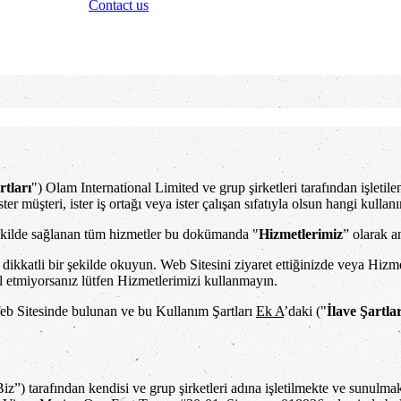
Contact us
tları
") Olam International Limited ve grup şirketleri tarafından işletil
, ister müşteri, ister iş ortağı veya ister çalışan sıfatıyla olsun hangi kul
ekilde sağlanan tüm hizmetler bu dokümanda "
Hizmetlerimiz
” olarak an
ikkatli bir şekilde okuyun. Web Sitesini ziyaret ettiğinizde veya Hizm
l etmiyorsanız lütfen Hizmetlerimizi kullanmayın.
n Web Sitesinde bulunan ve bu Kullanım Şartları
Ek A
’daki ("
İlave Şartla
z”) tarafından kendisi ve grup şirketleri adına işletilmekte ve sunulma