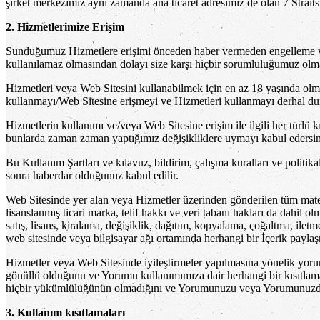
şirket merkezimiz aynı zamanda ana ticaret adresimiz de olan 7 Stra
2. Hizmetlerimize Erişim
Sunduğumuz Hizmetlere erişimi önceden haber vermeden engelleme vey
kullanılamaz olmasından dolayı size karşı hiçbir sorumluluğumuz olmaz
Hizmetleri veya Web Sitesini kullanabilmek için en az 18 yaşında olma
kullanmayı/Web Sitesine erişmeyi ve Hizmetleri kullanmayı derhal d
Hizmetlerin kullanımı ve/veya Web Sitesine erişim ile ilgili her türlü kı
bunlarda zaman zaman yaptığımız değişikliklere uymayı kabul edersin
Bu Kullanım Şartları ve kılavuz, bildirim, çalışma kuralları ve politik
sonra haberdar olduğunuz kabul edilir.
Web Sitesinde yer alan veya Hizmetler üzerinden gönderilen tüm materyal,
lisanslanmış ticari marka, telif hakkı ve veri tabanı hakları da dahil o
satış, lisans, kiralama, değişiklik, dağıtım, kopyalama, çoğaltma, il
web sitesinde veya bilgisayar ağı ortamında herhangi bir İçerik payla
Hizmetler veya Web Sitesinde iyileştirmeler yapılmasına yönelik yoru
gönüllü olduğunu ve Yorumu kullanımımıza dair herhangi bir kısıtlam
hiçbir yükümlülüğünün olmadığını ve Yorumunuzu veya Yorumunuzda y
3. Kullanım kısıtlamaları